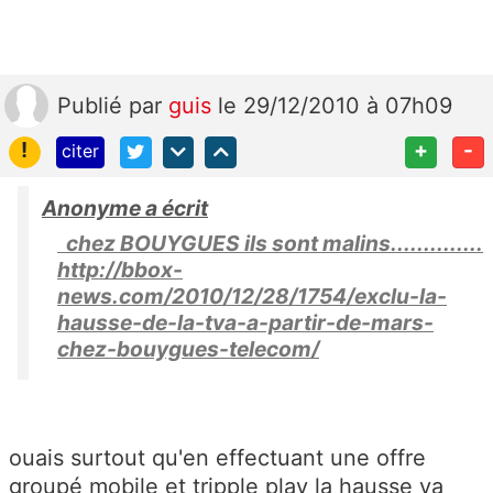
Publié
par
guis
le 29/12/2010 à 07h09
!
+
-
citer
Anonyme a écrit
chez BOUYGUES ils sont malins..............
http://bbox-
news.com/2010/12/28/1754/exclu-la-
hausse-de-la-tva-a-partir-de-mars-
chez-bouygues-telecom/
ouais surtout qu'en effectuant une offre
groupé mobile et tripple play la hausse va