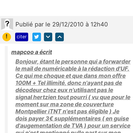
Publié
par
le 29/12/2010 à 12h40
!
citer
mapcoo a écrit
Bonjour, étant le personne qui a forwarder
le mail de numéricable à la rédaction d'UF.
Ce qui me choque et que dans mon offre
100M + Tel illimité, donc n'ayant pas de
décodeur chez eux n'utilisant pas le
signal hertzien tout pourri ( vu que pour le
moment sur ma zone de couverture
Montpellier iTNT n'est pas éligible ) Je
dois payer 3€ supplémentaires ( en guise
d'augementation de TVA ) pour un service
qui n'est mentionné nulle part sur mon