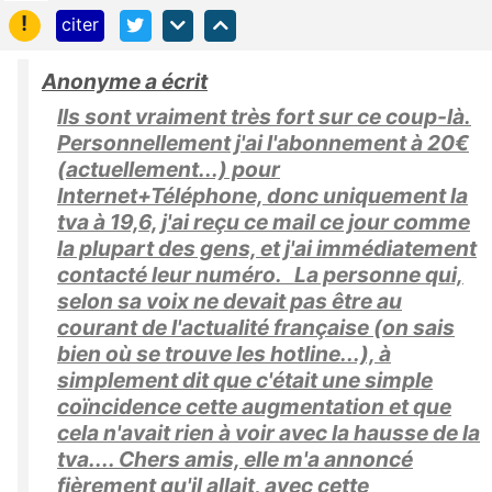
!
citer
Anonyme a écrit
Ils sont vraiment très fort sur ce coup-là.
Personnellement j'ai l'abonnement à 20€
(actuellement...) pour
Internet+Téléphone, donc uniquement la
tva à 19,6, j'ai reçu ce mail ce jour comme
la plupart des gens, et j'ai immédiatement
contacté leur numéro. La personne qui,
selon sa voix ne devait pas être au
courant de l'actualité française (on sais
bien où se trouve les hotline...), à
simplement dit que c'était une simple
coïncidence cette augmentation et que
cela n'avait rien à voir avec la hausse de la
tva.... Chers amis, elle m'a annoncé
fièrement qu'il allait, avec cette