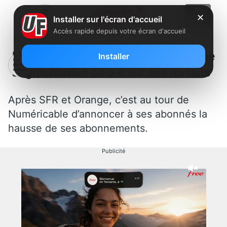
✕
Installer sur l'écran d'accueil
Accès rapide depuis votre écran d'accueil
Numéricable annonce une
Installer
augmentation de 3 € sur ses forfaits
Après SFR et Orange, c’est au tour de
Numéricable d’annoncer à ses abonnés la
hausse de ses abonnements.
Publicité