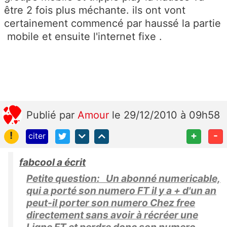
être 2 fois plus méchante. ils ont vont
certainement commencé par haussé la partie
mobile et ensuite l'internet fixe .
Publié
par
Amour
le 29/12/2010 à 09h58
!
+
-
citer
fabcool a écrit
Petite question: Un abonné numericable,
qui a porté son numero FT il y a + d'un an
peut-il porter son numero Chez free
directement sans avoir à récréer une
Ligne FT et perdre donc son numero