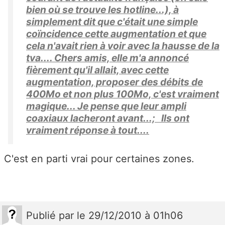
bien où se trouve les hotline...), à
simplement dit que c'était une simple
coïncidence cette augmentation et que
cela n'avait rien à voir avec la hausse de la
tva.... Chers amis, elle m'a annoncé
fièrement qu'il allait, avec cette
augmentation, proposer des débits de
400Mo et non plus 100Mo, c'est vraiment
magique... Je pense que leur ampli
coaxiaux lacheront avant...; Ils ont
vraiment réponse à tout....
C'est en parti vrai pour certaines zones.
Publié
par
le 29/12/2010 à 01h06