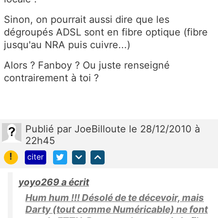
Sinon, on pourrait aussi dire que les
dégroupés ADSL sont en fibre optique (fibre
jusqu'au NRA puis cuivre...)
Alors ? Fanboy ? Ou juste renseigné
contrairement à toi ?
Publié
par
JoeBilloute
le 28/12/2010 à
22h45
!
citer
yoyo269 a écrit
Hum hum !!! Désolé de te décevoir, mais
Darty (tout comme Numéricable) ne font