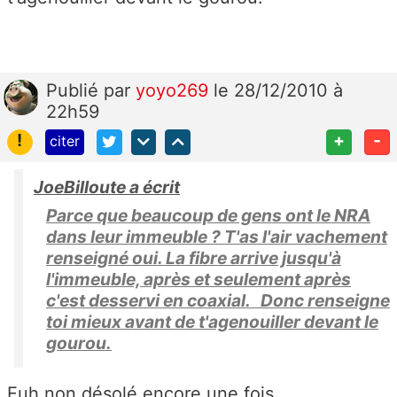
Publié
par
yoyo269
le 28/12/2010 à
22h59
!
+
-
citer
JoeBilloute a écrit
Parce que beaucoup de gens ont le NRA
dans leur immeuble ? T'as l'air vachement
renseigné oui. La fibre arrive jusqu'à
l'immeuble, après et seulement après
c'est desservi en coaxial. Donc renseigne
toi mieux avant de t'agenouiller devant le
gourou.
Euh non désolé encore une fois.