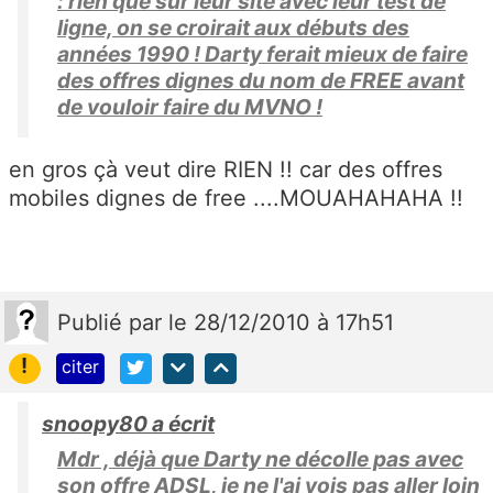
: rien que sur leur site avec leur test de
ligne, on se croirait aux débuts des
années 1990 ! Darty ferait mieux de faire
des offres dignes du nom de FREE avant
de vouloir faire du MVNO !
en gros çà veut dire RIEN !! car des offres
mobiles dignes de free ....MOUAHAHAHA !!
Publié
par
le 28/12/2010 à 17h51
!
citer
snoopy80 a écrit
Mdr , déjà que Darty ne décolle pas avec
son offre ADSL, je ne l'ai vois pas aller loin