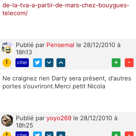
de-la-tva-a-partir-de-mars-chez-bouygues-
telecom/
Publié
par
Pensemal
le 28/12/2010 à
18h13
!
+
-
citer
Ne craignez rien Darty sera présent, d'autres
portes s'ouvriront.Merci petit Nicola
Publié
par
yoyo269
le 28/12/2010 à
18h25
!
+
-
citer