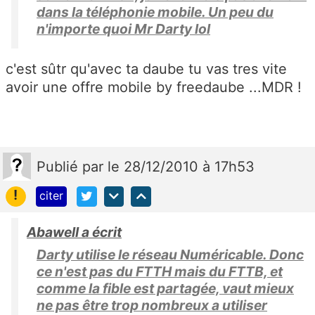
dans la téléphonie mobile. Un peu du
n'importe quoi Mr Darty lol
c'est sûtr qu'avec ta daube tu vas tres vite
avoir une offre mobile by freedaube ...MDR !
Publié
par
le 28/12/2010 à 17h53
!
citer
Abawell a écrit
Darty utilise le réseau Numéricable. Donc
ce n'est pas du FTTH mais du FTTB, et
comme la fible est partagée, vaut mieux
ne pas être trop nombreux a utiliser