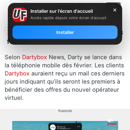
✕
Installer sur l'écran d'accueil
Accès rapide depuis votre écran d'accueil
Darty se lance dans le mobile dès
Installer
février
Selon
Dartybox
News, Darty se lance dans
la téléphonie mobile dès février. Les clients
Dartybox
auraient reçu un mail ces derniers
jours indiquant qu’ils seront les premiers à
bénéficier des offres du nouvel opérateur
virtuel.
Publicité