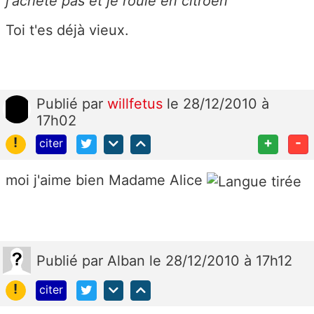
j'achète pas et je roule en citroen
Toi t'es déjà vieux.
Publié
par
willfetus
le 28/12/2010 à
17h02
!
+
-
citer
moi j'aime bien Madame Alice
Publié
par
Alban
le 28/12/2010 à 17h12
!
citer