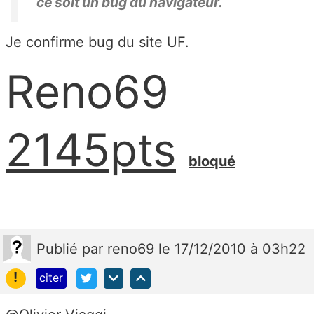
ce soit un bug du navigateur.
Je confirme bug du site UF.
Reno69
2145pts
bloqué
Publié
par
reno69
le 17/12/2010 à 03h22
!
citer