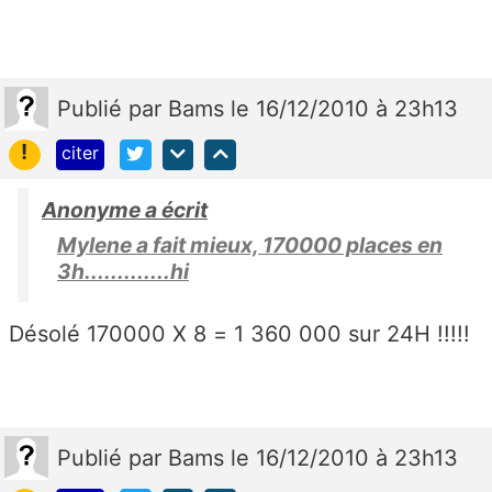
Publié
par
Bams
le 16/12/2010 à 23h13
!
citer
Anonyme a écrit
Mylene a fait mieux, 170000 places en
3h.............hi
Désolé 170000 X 8 = 1 360 000 sur 24H !!!!!
Publié
par
Bams
le 16/12/2010 à 23h13