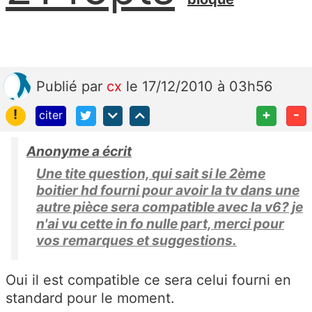
Publié
par
cx
le 17/12/2010 à 03h56
!
+
-
citer
Anonyme a écrit
Une tite question, qui sait si le 2ème
boitier hd fourni pour avoir la tv dans une
autre pièce sera compatible avec la v6? je
n'ai vu cette in fo nulle part, merci pour
vos remarques et suggestions.
Oui il est compatible ce sera celui fourni en
standard pour le moment.