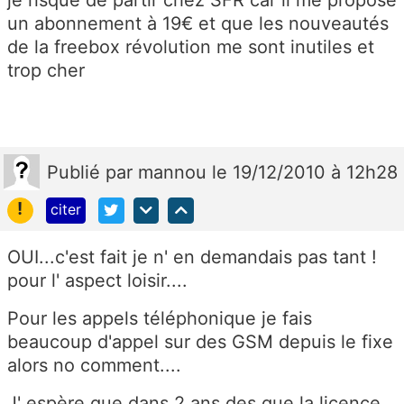
je risque de partir chez SFR car il me propose
un abonnement à 19€ et que les nouveautés
de la freebox révolution me sont inutiles et
trop cher
Publié
par
mannou
le 19/12/2010 à 12h28
!
citer
OUI...c'est fait je n' en demandais pas tant !
pour l' aspect loisir....
Pour les appels téléphonique je fais
beaucoup d'appel sur des GSM depuis le fixe
alors no comment....
J' espère que dans 2 ans des que la licence