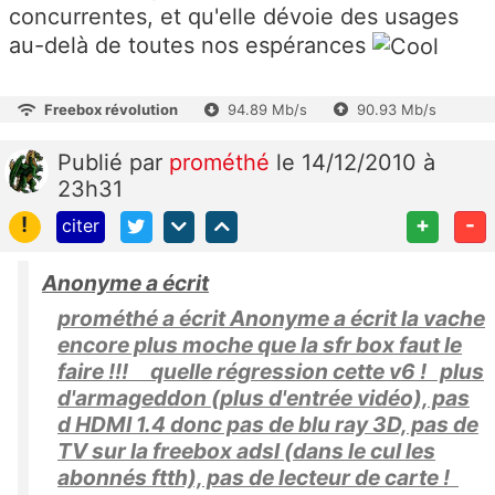
concurrentes, et qu'elle dévoie des usages
au-delà de toutes nos espérances
Freebox révolution
94.89 Mb/s
90.93 Mb/s
Publié
par
prométhé
le 14/12/2010 à
23h31
!
+
-
citer
Anonyme a écrit
prométhé a écrit Anonyme a écrit la vache
encore plus moche que la sfr box faut le
faire !!! quelle régression cette v6 ! plus
d'armageddon (plus d'entrée vidéo), pas
d HDMI 1.4 donc pas de blu ray 3D, pas de
TV sur la freebox adsl (dans le cul les
abonnés ftth), pas de lecteur de carte !