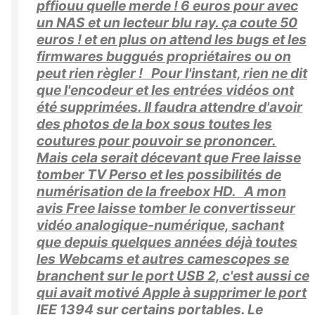
pffiouu quelle merde ! 6 euros pour avec
un NAS et un lecteur blu ray. ça coute 50
euros ! et en plus on attend les bugs et les
firmwares buggués propriétaires ou on
peut rien règler ! Pour l'instant, rien ne dit
que l'encodeur et les entrées vidéos ont
été supprimées. Il faudra attendre d'avoir
des photos de la box sous toutes les
coutures pour pouvoir se prononcer.
Mais cela serait décevant que Free laisse
tomber TV Perso et les possibilités de
numérisation de la freebox HD. A mon
avis Free laisse tomber le convertisseur
vidéo analogique-numérique, sachant
que depuis quelques années déjà toutes
les Webcams et autres camescopes se
branchent sur le port USB 2, c'est aussi ce
qui avait motivé Apple à supprimer le port
IEE 1394 sur certains portables. Le