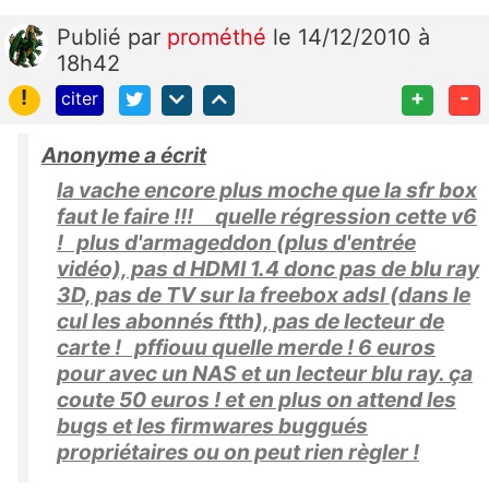
Publié
par
prométhé
le 14/12/2010 à
18h42
!
+
-
citer
Anonyme a écrit
la vache encore plus moche que la sfr box
faut le faire !!! quelle régression cette v6
! plus d'armageddon (plus d'entrée
vidéo), pas d HDMI 1.4 donc pas de blu ray
3D, pas de TV sur la freebox adsl (dans le
cul les abonnés ftth), pas de lecteur de
carte ! pffiouu quelle merde ! 6 euros
pour avec un NAS et un lecteur blu ray. ça
coute 50 euros ! et en plus on attend les
bugs et les firmwares buggués
propriétaires ou on peut rien règler !