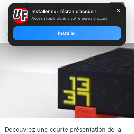
✕
Installer sur l'écran d'accueil
Accès rapide depuis votre écran d'accueil
Freebox V6 : La révélation en vidéo
Installer
Découvrez une courte présentation de la