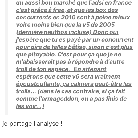
un aussi bon marché que l'adsl en france
c'est grâce à free, et que les box des
concurrents en 2010 sont à peine mieux
voire moins bien que la v5 de 2005
(dernière neufbox incluse) Donc oui,
j'espère que tu es payé par un concurrent
pour dire de telles bêtise, sinon c'est plus
que pitoyable. C'est pour ça que je ne
m'abaisserait pas à répondre à d'autre
troll de ton espèce. En attenant,
espérons que cette v6 sera vraiment
époustouflante, ça calmera peut-être les
trolls... (dans le cas contraire, si ça fait
comme l'armageddon, on a pas finis de
les voir...)
je partage l'analyse !