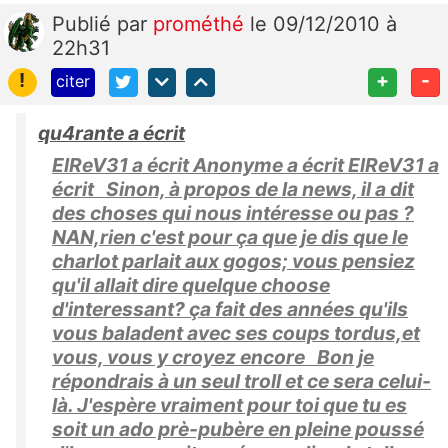
Publié
par
prométhé
le 09/12/2010 à
22h31
!
+
-
citer
qu4rante a écrit
ElReV31 a écrit Anonyme a écrit ElReV31 a
écrit Sinon, à propos de la news, il a dit
des choses qui nous intéresse ou pas ?
NAN,rien c'est pour ça que je dis que le
charlot parlait aux gogos; vous pensiez
qu'il allait dire quelque choose
d'interessant? ça fait des années qu'ils
vous baladent avec ses coups tordus,et
vous, vous y croyez encore Bon je
répondrais à un seul troll et ce sera celui-
là. J'espère vraiment pour toi que tu es
soit un ado prè-pubère en pleine poussé