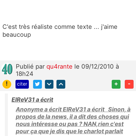
C'est très réaliste comme texte ... j'aime
beaucoup
Publié
par
qu4rante
le 09/12/2010 à
18h24
!
+
-
citer
ElReV31 a écrit
Anonyme a écrit ElReV31 a écrit Sinon, à
propos de la news, il a dit des choses qui
nous intéresse ou pas ? NAN,rien c'est
pour ça que je dis que le charlot parlait