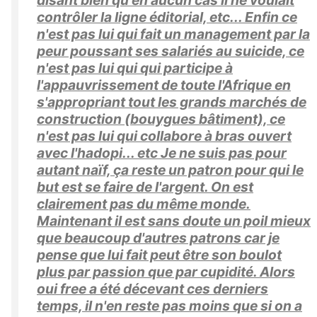
disant bien qu'en aucun cas il ne voulait
contrôler la ligne éditorial, etc... Enfin ce
n'est pas lui qui fait un management par la
peur poussant ses salariés au suicide, ce
n'est pas lui qui qui participe à
l'appauvrissement de toute l'Afrique en
s'appropriant tout les grands marchés de
construction (bouygues bâtiment), ce
n'est pas lui qui collabore à bras ouvert
avec l'hadopi... etc Je ne suis pas pour
autant naïf, ça reste un patron pour qui le
but est se faire de l'argent. On est
clairement pas du même monde.
Maintenant il est sans doute un poil mieux
que beaucoup d'autres patrons car je
pense que lui fait peut être son boulot
plus par passion que par cupidité. Alors
oui free a été décevant ces derniers
temps, il n'en reste pas moins que si on a