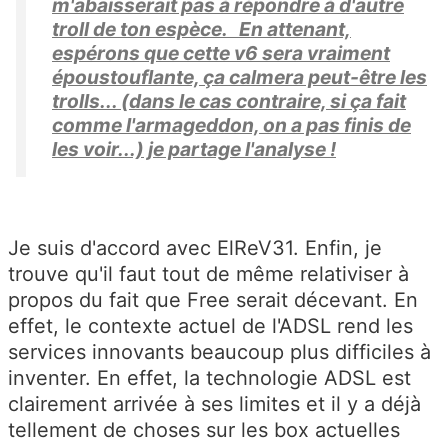
m'abaisserait pas à répondre à d'autre
troll de ton espèce. En attenant,
espérons que cette v6 sera vraiment
époustouflante, ça calmera peut-être les
trolls... (dans le cas contraire, si ça fait
comme l'armageddon, on a pas finis de
les voir...) je partage l'analyse !
Je suis d'accord avec ElReV31. Enfin, je
trouve qu'il faut tout de même relativiser à
propos du fait que Free serait décevant. En
effet, le contexte actuel de l'ADSL rend les
services innovants beaucoup plus difficiles à
inventer. En effet, la technologie ADSL est
clairement arrivée à ses limites et il y a déjà
tellement de choses sur les box actuelles