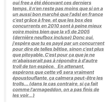
oui free a été décevant ces derniers
temps, il n'en reste pas moins que si on a
un aussi bon marché que l'adsl en france
c'est grâce à free, et que les box des
concurrents en 2010 sont à peine mieux
voire moins bien que la v5 de 2005
(dernière neufbox incluse) Donc oui,
j'espère que tu es payé par un concurrent
pour dire de telles bêtise, sinon c'est plus
que pitoyable. C'est pour ça que je ne
m'abaisserait pas à répondre à d'autre
troll de ton espèce. En attenant,
espérons que cette v6 sera vraiment
époustouflante, ça calmera peut-être les
trolls... (dans le cas contraire, si ça fait
comme l'armageddon, on a pas finis de
les voir...)