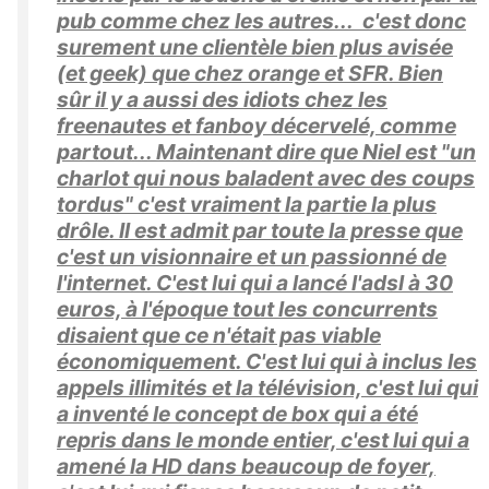
pub comme chez les autres... c'est donc
surement une clientèle bien plus avisée
(et geek) que chez orange et SFR. Bien
sûr il y a aussi des idiots chez les
freenautes et fanboy décervelé, comme
partout... Maintenant dire que Niel est "un
charlot qui nous baladent avec des coups
tordus" c'est vraiment la partie la plus
drôle. Il est admit par toute la presse que
c'est un visionnaire et un passionné de
l'internet. C'est lui qui a lancé l'adsl à 30
euros, à l'époque tout les concurrents
disaient que ce n'était pas viable
économiquement. C'est lui qui à inclus les
appels illimités et la télévision, c'est lui qui
a inventé le concept de box qui a été
repris dans le monde entier, c'est lui qui a
amené la HD dans beaucoup de foyer,