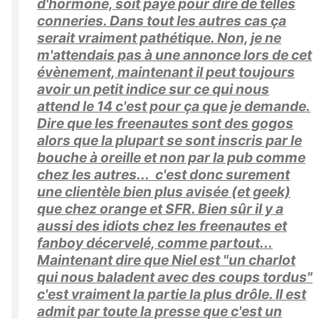
d'hormone, soit payé pour dire de telles
conneries. Dans tout les autres cas ça
serait vraiment pathétique. Non, je ne
m'attendais pas à une annonce lors de cet
évènement, maintenant il peut toujours
avoir un petit indice sur ce qui nous
attend le 14 c'est pour ça que je demande.
Dire que les freenautes sont des gogos
alors que la plupart se sont inscris par le
bouche à oreille et non par la pub comme
chez les autres... c'est donc surement
une clientèle bien plus avisée (et geek)
que chez orange et SFR. Bien sûr il y a
aussi des idiots chez les freenautes et
fanboy décervelé, comme partout...
Maintenant dire que Niel est "un charlot
qui nous baladent avec des coups tordus"
c'est vraiment la partie la plus drôle. Il est
admit par toute la presse que c'est un