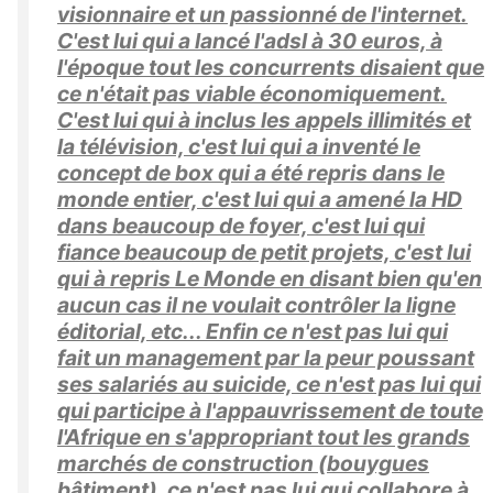
visionnaire et un passionné de l'internet.
C'est lui qui a lancé l'adsl à 30 euros, à
l'époque tout les concurrents disaient que
ce n'était pas viable économiquement.
C'est lui qui à inclus les appels illimités et
la télévision, c'est lui qui a inventé le
concept de box qui a été repris dans le
monde entier, c'est lui qui a amené la HD
dans beaucoup de foyer, c'est lui qui
fiance beaucoup de petit projets, c'est lui
qui à repris Le Monde en disant bien qu'en
aucun cas il ne voulait contrôler la ligne
éditorial, etc... Enfin ce n'est pas lui qui
fait un management par la peur poussant
ses salariés au suicide, ce n'est pas lui qui
qui participe à l'appauvrissement de toute
l'Afrique en s'appropriant tout les grands
marchés de construction (bouygues
bâtiment), ce n'est pas lui qui collabore à