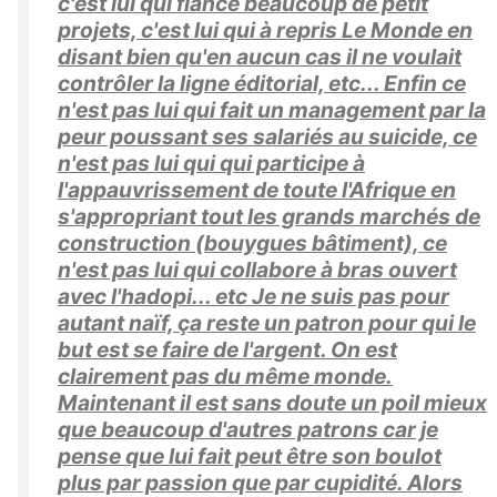
c'est lui qui fiance beaucoup de petit
projets, c'est lui qui à repris Le Monde en
disant bien qu'en aucun cas il ne voulait
contrôler la ligne éditorial, etc... Enfin ce
n'est pas lui qui fait un management par la
peur poussant ses salariés au suicide, ce
n'est pas lui qui qui participe à
l'appauvrissement de toute l'Afrique en
s'appropriant tout les grands marchés de
construction (bouygues bâtiment), ce
n'est pas lui qui collabore à bras ouvert
avec l'hadopi... etc Je ne suis pas pour
autant naïf, ça reste un patron pour qui le
but est se faire de l'argent. On est
clairement pas du même monde.
Maintenant il est sans doute un poil mieux
que beaucoup d'autres patrons car je
pense que lui fait peut être son boulot
plus par passion que par cupidité. Alors