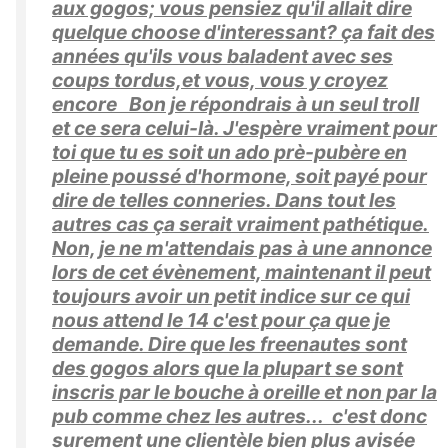
aux gogos; vous pensiez qu'il allait dire
quelque choose d'interessant? ça fait des
années qu'ils vous baladent avec ses
coups tordus,et vous, vous y croyez
encore Bon je répondrais à un seul troll
et ce sera celui-là. J'espère vraiment pour
toi que tu es soit un ado prè-pubère en
pleine poussé d'hormone, soit payé pour
dire de telles conneries. Dans tout les
autres cas ça serait vraiment pathétique.
Non, je ne m'attendais pas à une annonce
lors de cet évènement, maintenant il peut
toujours avoir un petit indice sur ce qui
nous attend le 14 c'est pour ça que je
demande. Dire que les freenautes sont
des gogos alors que la plupart se sont
inscris par le bouche à oreille et non par la
pub comme chez les autres... c'est donc
surement une clientèle bien plus avisée