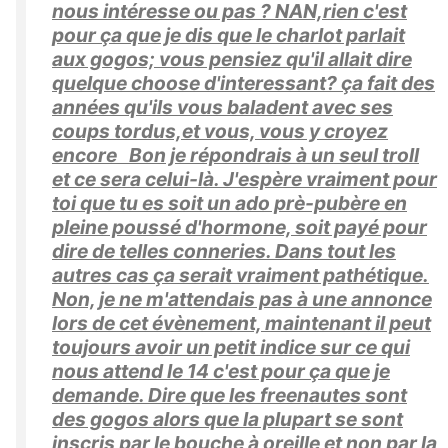
nous intéresse ou pas ? NAN,rien c'est
pour ça que je dis que le charlot parlait
aux gogos; vous pensiez qu'il allait dire
quelque choose d'interessant? ça fait des
années qu'ils vous baladent avec ses
coups tordus,et vous, vous y croyez
encore Bon je répondrais à un seul troll
et ce sera celui-là. J'espère vraiment pour
toi que tu es soit un ado prè-pubère en
pleine poussé d'hormone, soit payé pour
dire de telles conneries. Dans tout les
autres cas ça serait vraiment pathétique.
Non, je ne m'attendais pas à une annonce
lors de cet évènement, maintenant il peut
toujours avoir un petit indice sur ce qui
nous attend le 14 c'est pour ça que je
demande. Dire que les freenautes sont
des gogos alors que la plupart se sont
inscris par le bouche à oreille et non par la