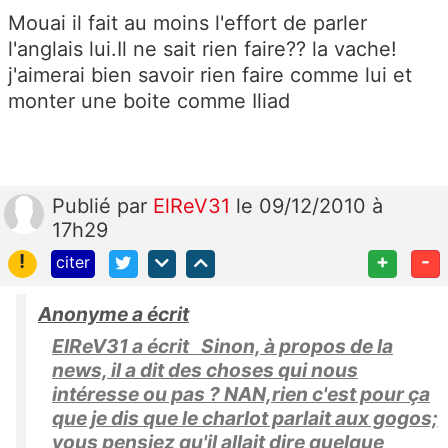
Mouai il fait au moins l'effort de parler
l'anglais lui.Il ne sait rien faire?? la vache!
j'aimerai bien savoir rien faire comme lui et
monter une boite comme Iliad
Publié
par
ElReV31
le 09/12/2010 à
17h29
!
+
-
citer
Anonyme a écrit
ElReV31 a écrit Sinon, à propos de la
news, il a dit des choses qui nous
intéresse ou pas ? NAN,rien c'est pour ça
que je dis que le charlot parlait aux gogos;
vous pensiez qu'il allait dire quelque