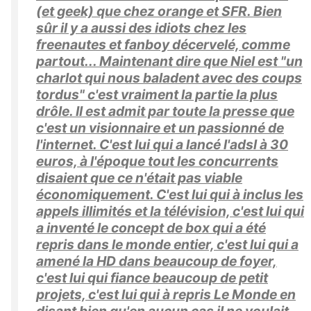
(et geek) que chez orange et SFR. Bien
sûr il y a aussi des idiots chez les
freenautes et fanboy décervelé, comme
partout... Maintenant dire que Niel est "un
charlot qui nous baladent avec des coups
tordus" c'est vraiment la partie la plus
drôle. Il est admit par toute la presse que
c'est un visionnaire et un passionné de
l'internet. C'est lui qui a lancé l'adsl à 30
euros, à l'époque tout les concurrents
disaient que ce n'était pas viable
économiquement. C'est lui qui à inclus les
appels illimités et la télévision, c'est lui qui
a inventé le concept de box qui a été
repris dans le monde entier, c'est lui qui a
amené la HD dans beaucoup de foyer,
c'est lui qui fiance beaucoup de petit
projets, c'est lui qui à repris Le Monde en