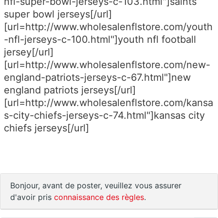
nfl-super-bowl-jerseys-c-103.html"]saints
super bowl jerseys[/url]
[url=http://www.wholesalenflstore.com/youth
-nfl-jerseys-c-100.html"]youth nfl football
jersey[/url]
[url=http://www.wholesalenflstore.com/new-
england-patriots-jerseys-c-67.html"]new
england patriots jerseys[/url]
[url=http://www.wholesalenflstore.com/kansa
s-city-chiefs-jerseys-c-74.html"]kansas city
chiefs jerseys[/url]
Bonjour, avant de poster, veuillez vous assurer
d'avoir pris
connaissance des règles
.