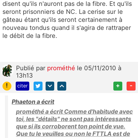
disent qu'ils n'auront pas de la fibre. Et qu'ils
seront prisonniers de NC. La cerise sur le
gâteau étant qu'ils seront certainement à
nouveau tondus quand il s'agira de rattraper
le débit de la fibre.
Publié
par
prométhé
le 05/11/2010 à
13h13
!
+
-
citer
Phaeton a écrit
prométhé a écrit Comme d'habitude avec
toi, les "détails" ne sont pas intéressants
que si ils corroborent ton point de vue.
Que tu le veuilles ou non le FTTLA est de