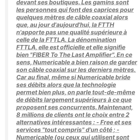
devant ses boutiques. Les gamins sont
les personnes qui font des caprices pour
quelques mètres de câble coaxial alors
que, au jour d'aujourd'hui, la FTTH
n'apporte pas une qualité supérieure à
celle de la FTTLA. La dénomination
FTTLA, elle est officielle et elle signifie
bien "FIBER To The Last Amplifier". En ce
sens, Numericable a bien raison de garder
son câble coaxial sur les derniers mètres.
Car au final, même si Numericable bride
ses débits alors que la technologie
permet bien plus, on parle tout-de-même
de débits largement supérieurs à ce que
proposent ses concurrents. Maintenant,
8 millions de clients ont le choix entre 2
alternatives intéressantes : - Free et ses
services "tout compris" d'un côté ; -
Numericable (ou ceux qui utilisent sont