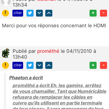
13h34
!
+
-
citer
Merci pour vos réponses concernant le HDMI
Publié
par
prométhé
le 04/11/2010 à
13h40
!
+
-
citer
Phaeton a écrit
prométhé a écrit Eh, les gamins, arrêtez
de vous chamailler. Tant que Numéricâble
refusera de remplacer les câbles en
cuivre qu'ils utilisent en partie terminale
de leur réseau, il sera mensonger de leur