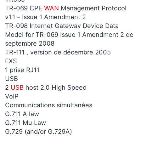
TR-069 CPE
WAN
Management Protocol
v1.1 – Issue 1 Amendment 2
TR-098 Internet Gateway Device Data
Model for TR-069 Issue 1 Amendment 2 de
septembre 2008
TR-111 , version de décembre 2005
FXS
1 prise RJ11
USB
2
USB
host 2.0 High Speed
VoIP
Communications simultanées
G.711 A law
G.711 Mu Law
G.729 (and/or G.729A)