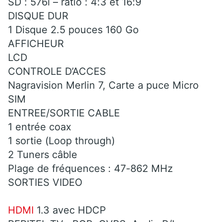
SD : 576i – ratio : 4:3 et 16:9
DISQUE DUR
1 Disque 2.5 pouces 160 Go
AFFICHEUR
LCD
CONTROLE D’ACCES
Nagravision Merlin 7, Carte a puce Micro
SIM
ENTREE/SORTIE CABLE
1 entrée coax
1 sortie (Loop through)
2 Tuners câble
Plage de fréquences : 47-862 MHz
SORTIES VIDEO
HDMI
1.3 avec HDCP