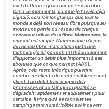
part d'affirmer qu'ils ont un réseau fibre.
Car à ce moment là, comme je l'avais déjà
signalé, cela fait longtemps que tout le
monde a déjà son réseau fibre puisque au
moins une partie du réseau de chaque
opérateur utilise de la fibre. Maintenant, le
constat est simple. Numéricâble n'a pas
de réseau fibre, mais utilise juste une
technologie lui permettant théoriquement
d'apporter un débit plus important à ses
abonnés que ce que permet l'ADSL.
Après, cela reste théorique puisque
nombre de clients de numéricâble se sont
plaint d'un débit très éloigné des
promesses et du fait que la qualité se
dégradait rapidement et subitement pour
certains. Il n'y a qu'à se rappeler les
campings que numéricâble avait ouvert