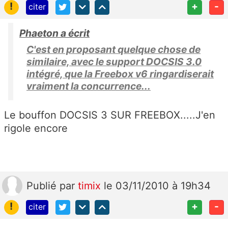
!
+
-
citer
Phaeton a écrit
C'est en proposant quelque chose de
similaire, avec le support DOCSIS 3.0
intégré, que la Freebox v6 ringardiserait
vraiment la concurrence...
Le bouffon DOCSIS 3 SUR FREEBOX.....J'en
rigole encore
Publié
par
timix
le 03/11/2010 à 19h34
!
+
-
citer