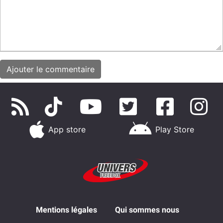
App store
Play Store
Mentions légales
Qui sommes nous