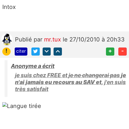
Intox
Publié
par
mr.tux
le 27/10/2010 à 20h33
!
+
-
citer
Anonyme a écrit
je suis chez FREE et
je ne changerai pas
je
n'ai jamais eu recours au SAV et
, j'en suis
très satisfait