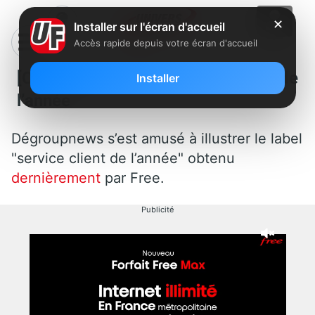
✕
Installer sur l'écran d'accueil
Accès rapide depuis votre écran d'accueil
[Clin d’oeil] Free élu service client de
Installer
l’année
Dégroupnews s’est amusé à illustrer le label
"service client de l’année" obtenu
dernièrement
par Free.
Publicité