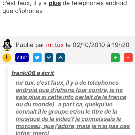
c'est faux, il y a
plus
de telephones android
que d'iphones
Publié
par
mr.tux
le 02/10/2010 à 19h20
!
+
-
citer
franki06 a écrit
mr tux, c'est faux, il y a de telephones
android que d'iphone (par contre, je ne
sais plus si cette info parlait de la france
ou du monde) a part ca, quelqu'un
connait il le groupe et/ou le titre de la
musique de la video? je connaissais le
morceau, que j'adore, mais je n'ai pas ces
infos; merci