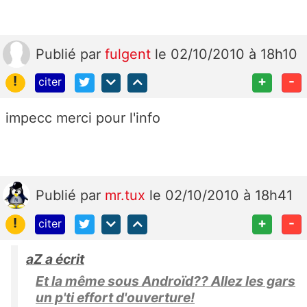
Publié
par
fulgent
le 02/10/2010 à 18h10
!
+
-
citer
impecc merci pour l'info
Publié
par
mr.tux
le 02/10/2010 à 18h41
!
+
-
citer
aZ a écrit
Et la même sous Androïd?? Allez les gars
un p'ti effort d'ouverture!