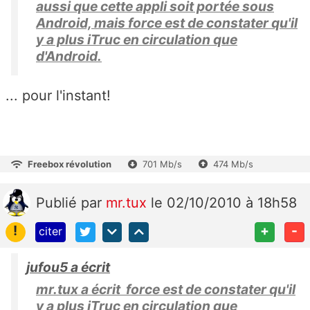
aussi que cette appli soit portée sous
Android, mais force est de constater qu'il
y a plus iTruc en circulation que
d'Android.
... pour l'instant!
Freebox révolution
701 Mb/s
474 Mb/s
Publié
par
mr.tux
le 02/10/2010 à 18h58
!
+
-
citer
jufou5 a écrit
mr.tux a écrit force est de constater qu'il
y a plus iTruc en circulation que