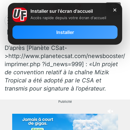
✕
Installer sur l'écran d'accueil
Accès rapide depuis votre écran d'accueil
Mizik Tropical à la rentrée
Installer
D’après [Planète CSat-
>http://www.planetecsat.com/newsbooster/
imprimer.php ?id_news=999] :
«Un projet
de convention relatif à la chaîne Mizik
Tropical a été adopté par le CSA et
transmis pour signature à l’opérateur.
Publicité