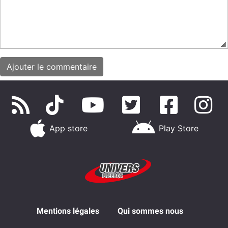
App store
Play Store
Mentions légales
Qui sommes nous