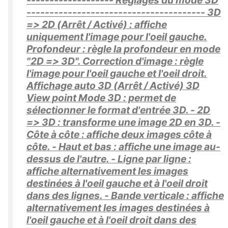
------------------- Réglages du mode 3D
--------------------------------------- 3D
=> 2D (Arrêt / Activé) : affiche
uniquement l'image pour l'oeil gauche.
Profondeur : règle la profondeur en mode
"2D => 3D". Correction d'image : règle
l'image pour l'oeil gauche et l'oeil droit.
Affichage auto 3D (Arrêt / Activé) 3D
View point Mode 3D : permet de
sélectionner le format d'entrée 3D. - 2D
=> 3D : transforme une image 2D en 3D. -
Côte à côte : affiche deux images côte à
côte. - Haut et bas : affiche une image au-
dessus de l'autre. - Ligne par ligne :
affiche alternativement les images
destinées à l'oeil gauche et à l'oeil droit
dans des lignes. - Bande verticale : affiche
alternativement les images destinées à
l'oeil gauche et à l'oeil droit dans des