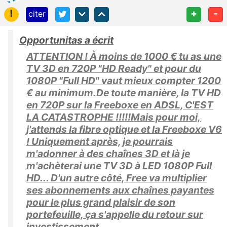
!
+
-
citer
Opportunitas a écrit
ATTENTION ! À moins de 1000 € tu as une
TV 3D en 720P "HD Ready" et pour du
1080P "Full HD" vaut mieux compter 1200
€ au minimum.De toute manière, la TV HD
en 720P sur la Freeboxe en ADSL, C'EST
LA CATASTROPHE !!!!!Mais pour moi,
j'attends la fibre optique et la Freeboxe V6
! Uniquement après, je pourrais
m'adonner à des chaînes 3D et là je
m'achèterai une TV 3D à LED 1080P Full
HD... D'un autre côté, Free va multiplier
ses abonnements aux chaînes payantes
pour le plus grand plaisir de son
portefeuille, ça s'appelle du retour sur
investissement.