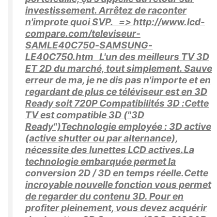
investissement. Arrêtez de raconter
n'improte quoi SVP. => http://www.lcd-
compare.com/televiseur-
SAMLE40C750-SAMSUNG-
LE40C750.htm L'un des meilleurs TV 3D
ET 2D du marché, tout simplement. Sauve
erreur de ma, je ne dis pas n'importe et en
regardant de plus ce téléviseur est en 3D
Ready soit 720P Compatibilités 3D :Cette
TV est compatible 3D ("3D
Ready")Technologie employée : 3D active
(active shutter ou par alternance),
nécessite des lunettes LCD actives.La
technologie embarquée permet la
conversion 2D / 3D en temps réelle.Cette
incroyable nouvelle fonction vous permet
de regarder du contenu 3D. Pour en
profiter pleinement, vous devez acquérir