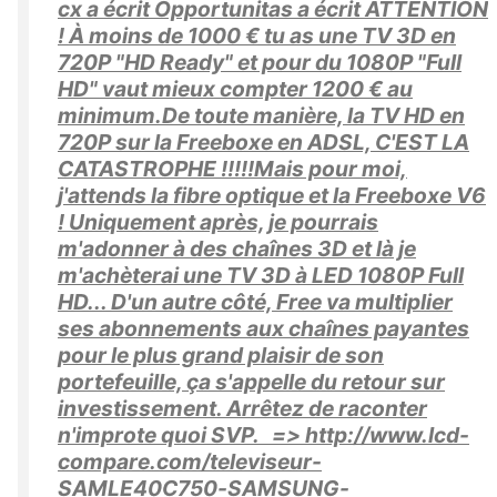
cx a écrit Opportunitas a écrit ATTENTION
! À moins de 1000 € tu as une TV 3D en
720P "HD Ready" et pour du 1080P "Full
HD" vaut mieux compter 1200 € au
minimum.De toute manière, la TV HD en
720P sur la Freeboxe en ADSL, C'EST LA
CATASTROPHE !!!!!Mais pour moi,
j'attends la fibre optique et la Freeboxe V6
! Uniquement après, je pourrais
m'adonner à des chaînes 3D et là je
m'achèterai une TV 3D à LED 1080P Full
HD... D'un autre côté, Free va multiplier
ses abonnements aux chaînes payantes
pour le plus grand plaisir de son
portefeuille, ça s'appelle du retour sur
investissement. Arrêtez de raconter
n'improte quoi SVP. => http://www.lcd-
compare.com/televiseur-
SAMLE40C750-SAMSUNG-