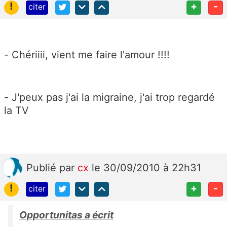
!
+
-
citer
- Chériiii, vient me faire l'amour !!!!
- J'peux pas j'ai la migraine, j'ai trop regardé
la TV
Publié
par
cx
le 30/09/2010 à 22h31
!
+
-
citer
Opportunitas a écrit