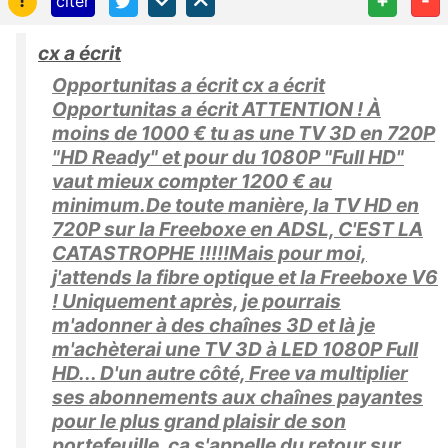
citer
cx a écrit
Opportunitas a écrit cx a écrit
Opportunitas a écrit ATTENTION ! À
moins de 1000 € tu as une TV 3D en 720P
"HD Ready" et pour du 1080P "Full HD"
vaut mieux compter 1200 € au
minimum.De toute manière, la TV HD en
720P sur la Freeboxe en ADSL, C'EST LA
CATASTROPHE !!!!!Mais pour moi,
j'attends la fibre optique et la Freeboxe V6
! Uniquement après, je pourrais
m'adonner à des chaînes 3D et là je
m'achèterai une TV 3D à LED 1080P Full
HD... D'un autre côté, Free va multiplier
ses abonnements aux chaînes payantes
pour le plus grand plaisir de son
portefeuille, ça s'appelle du retour sur