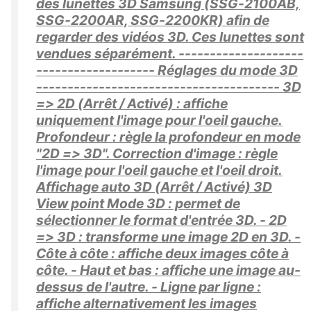
des lunettes 3D Samsung (SSG-2100AB,
SSG-2200AR, SSG-2200KR) afin de
regarder des vidéos 3D. Ces lunettes sont
vendues séparément. --------------------
------------------- Réglages du mode 3D
--------------------------------------- 3D
=> 2D (Arrêt / Activé) : affiche
uniquement l'image pour l'oeil gauche.
Profondeur : règle la profondeur en mode
"2D => 3D". Correction d'image : règle
l'image pour l'oeil gauche et l'oeil droit.
Affichage auto 3D (Arrêt / Activé) 3D
View point Mode 3D : permet de
sélectionner le format d'entrée 3D. - 2D
=> 3D : transforme une image 2D en 3D. -
Côte à côte : affiche deux images côte à
côte. - Haut et bas : affiche une image au-
dessus de l'autre. - Ligne par ligne :
affiche alternativement les images