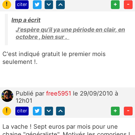
!
+
-
citer
lmp a écrit
J'espère qu'il ya une période en clair, en
octobre , bien sur .
C'est indiqué gratuit le premier mois
seulement !.
Publié
par
free5951
le 29/09/2010 à
12h01
!
+
-
citer
La vache ! Sept euros par mois pour une
chaine "généraliste". Motivés les comoriens !