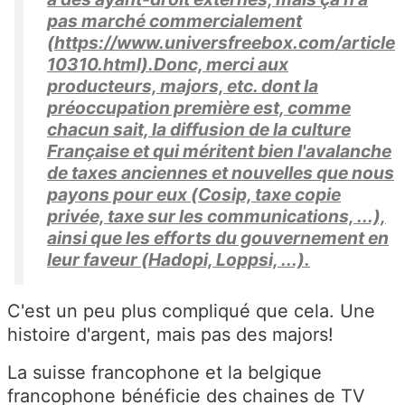
pas marché commercialement
(https://www.universfreebox.com/article
10310.html).Donc, merci aux
producteurs, majors, etc. dont la
préoccupation première est, comme
chacun sait, la diffusion de la culture
Française et qui méritent bien l'avalanche
de taxes anciennes et nouvelles que nous
payons pour eux (Cosip, taxe copie
privée, taxe sur les communications, ...),
ainsi que les efforts du gouvernement en
leur faveur (Hadopi, Loppsi, ...).
C'est un peu plus compliqué que cela. Une
histoire d'argent, mais pas des majors!
La suisse francophone et la belgique
francophone bénéficie des chaines de TV