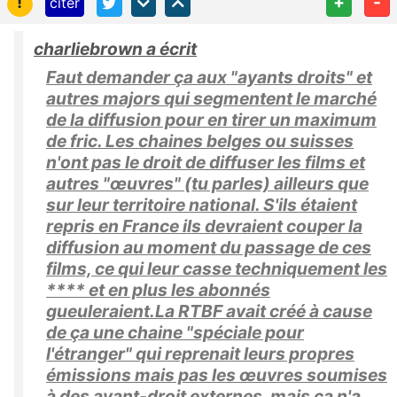
!
+
-
citer
charliebrown a écrit
Faut demander ça aux "ayants droits" et
autres majors qui segmentent le marché
de la diffusion pour en tirer un maximum
de fric. Les chaines belges ou suisses
n'ont pas le droit de diffuser les films et
autres "œuvres" (tu parles) ailleurs que
sur leur territoire national. S'ils étaient
repris en France ils devraient couper la
diffusion au moment du passage de ces
films, ce qui leur casse techniquement les
**** et en plus les abonnés
gueuleraient.La RTBF avait créé à cause
de ça une chaine "spéciale pour
l'étranger" qui reprenait leurs propres
émissions mais pas les œuvres soumises
à des ayant-droit externes, mais ça n'a