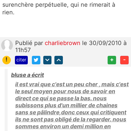
surenchère perpétuelle, qui ne rimerait à
rien.
Publié
par
charliebrown
le 30/09/2010 à
11h57
!
+
-
citer
bluse a écrit
il est vrai que c'est un peu cher , mais c'est
le seul moyen pour nous de savoir en
direct ce qui se passe la bas. nous
subissons plus d'un millier de chaines
sans se pâlindre,donc ceux qui critiquent
ils ne sont pas obligé de la regarder. nous
sommes environ un demi million en