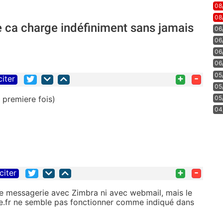
08
08
ue ca charge indéfiniment sans jamais
06
06
06
06
05
+
-
citer
05
 premiere fois)
05
04
+
-
citer
e messagerie avec Zimbra ni avec webmail, mais le
ree.fr ne semble pas fonctionner comme indiqué dans