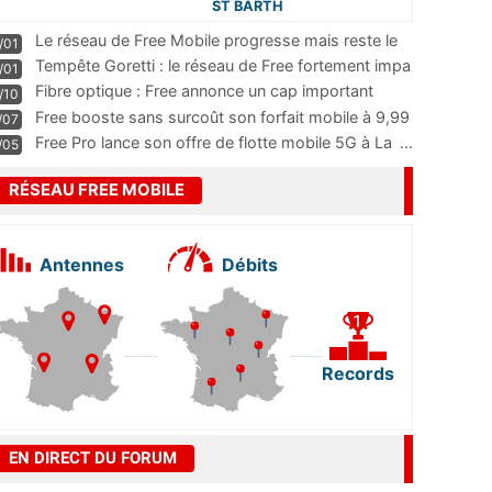
ST BARTH
Le réseau de Free Mobile progresse mais reste le
/01
m
...
Tempête Goretti : le réseau de Free fortement impa
/01
...
Fibre optique : Free annonce un cap important
/10
pass
...
Free booste sans surcoût son forfait mobile à 9,99
/07
...
Free Pro lance son offre de flotte mobile 5G à La
...
/05
RÉSEAU FREE MOBILE
Antennes
Débits
Records
EN DIRECT DU FORUM