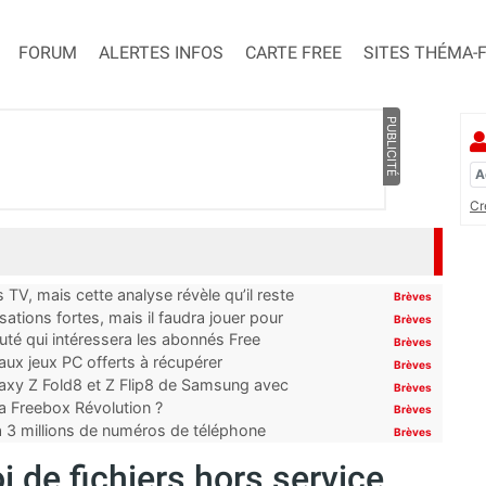
FORUM
ALERTES INFOS
CARTE FREE
SITES THÉMA-
PUBLICITÉ
Cr
TV, mais cette analyse révèle qu’il reste
Brèves
ations fortes, mais il faudra jouer pour
Brèves
uté qui intéressera les abonnés Free
Brèves
x jeux PC offerts à récupérer
Brèves
laxy Z Fold8 et Z Flip8 de Samsung avec
Brèves
 la Freebox Révolution ?
Brèves
’à 3 millions de numéros de téléphone
Brèves
i de fichiers hors service