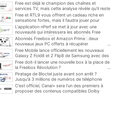
Free est déjà le champion des chaînes et
services TV, mais cette analyse révèle qu'il reste
encore au moins 141 ajouts possibles
...
Free et RTL9 vous offrent un cadeau riche en
sensations fortes, mais il faudra jouer pour
l'obtenir
...
L'application nPerf se met à jour avec une
nouveauté qui intéressera les abonnés Free
Mobile, Orange, SFR et Bouygues Telecom
...
Abonnés Freebox et Amazon Prime : deux
nouveaux jeux PC offerts à récupérer
...
Free Mobile lance officiellement les nouveaux
Galaxy Z Fold8 et Z Flip8 de Samsung avec des
promos et des cadeaux
...
Free doit-il lancer une nouvelle box à la place de
la Freebox Révolution ?
...
Piratage de Bloctel juste avant son arrêt ?
Jusqu'à 3 millions de numéros de téléphone
auraient fuité
...
C'est officiel, Canal+ sera l'un des premiers à
proposer des contenus compatibles Dolby
Vision 2
...