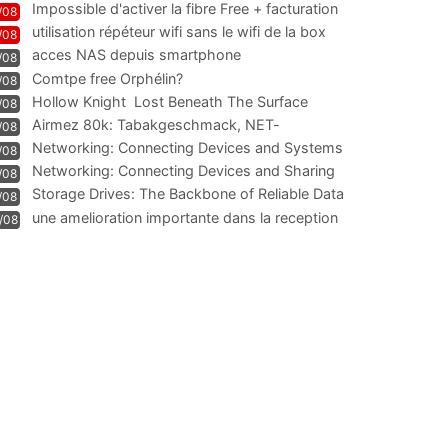
Impossible d'activer la fibre Free + facturation
/08
résiliation
utilisation répéteur wifi sans le wifi de la box
/08
acces NAS depuis smartphone
/08
Comtpe free Orphélin?
/08
Hollow Knight  Lost Beneath The Surface
/08
Airmez 80k: Tabakgeschmack, NET-
/08
Technologie und Leistung im
Networking: Connecting Devices and Systems
/08
Networking: Connecting Devices and Sharing
/08
Information
Storage Drives: The Backbone of Reliable Data
/08
Management
une amelioration importante dans la reception
/08
WIFI