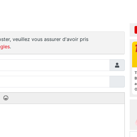
ster, veuillez vous assurer d'avoir pris
gles
.
T
B
a
O
t