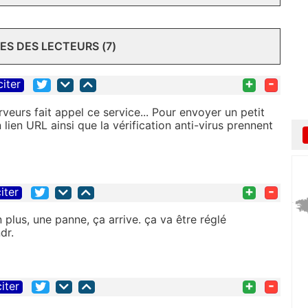
S DES LECTEURS (7)
+
-
citer
veurs fait appel ce service... Pour envoyer un petit
n lien URL ainsi que la vérification anti-virus prennent
+
-
iter
n plus, une panne, ça arrive. ça va être réglé
dr.
+
-
citer