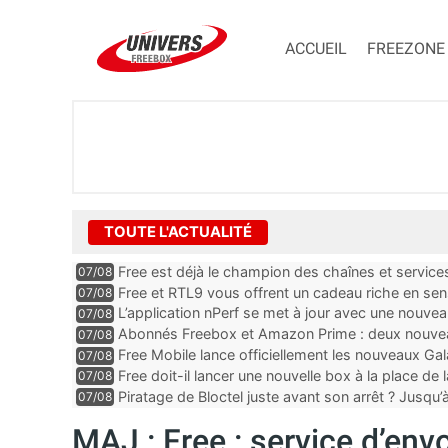
ACCUEIL
FREEZONE
TOUTE L'ACTUALITÉ
Free est déjà le champion des chaînes et services 
07/08
encore au moin...
Free et RTL9 vous offrent un cadeau riche en sens
07/08
l’obtenir
L’application nPerf se met à jour avec une nouvea
07/08
Mobile, Orange, SFR ...
Abonnés Freebox et Amazon Prime : deux nouveau
07/08
Free Mobile lance officiellement les nouveaux Ga
07/08
des promos et des cadeaux
Free doit-il lancer une nouvelle box à la place de
07/08
Piratage de Bloctel juste avant son arrêt ? Jusqu
07/08
auraient fuité
MAJ : Free : service d’envo