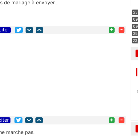
s de mariage à envoyer...
23
09
09
+
-
citer
29
23
+
-
citer
 ne marche pas.