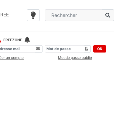
FREE
FREEZONE
OK
éer un compte
Mot de passe oublié