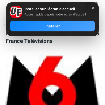
✕
Installer sur l'écran d'accueil
Accès rapide depuis votre écran d'accueil
Nicolas de Tavernost demande un
Installer
moratoire sur la taxe relative à
France Télévisions