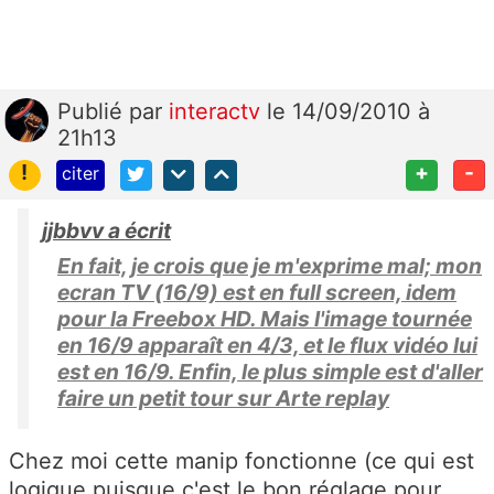
Publié
par
interactv
le 14/09/2010 à
21h13
!
+
-
citer
jjbbvv a écrit
En fait, je crois que je m'exprime mal; mon
ecran TV (16/9) est en full screen, idem
pour la Freebox HD. Mais l'image tournée
en 16/9 apparaît en 4/3, et le flux vidéo lui
est en 16/9. Enfin, le plus simple est d'aller
faire un petit tour sur Arte replay
Chez moi cette manip fonctionne (ce qui est
logique puisque c'est le bon réglage pour