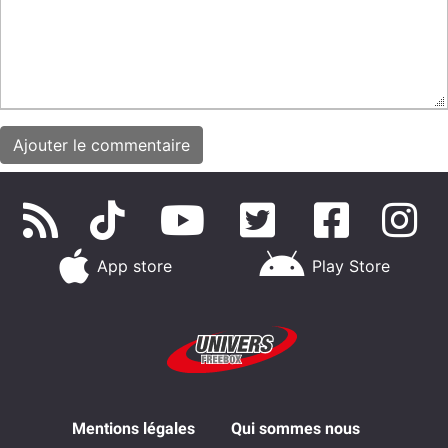
App store
Play Store
Mentions légales
Qui sommes nous