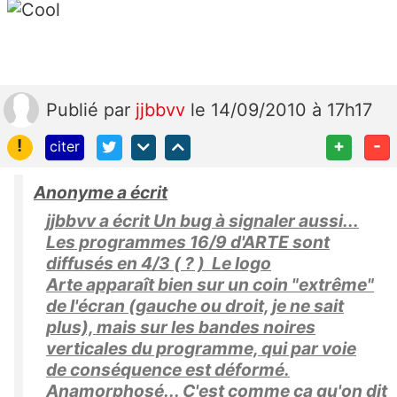
Publié
par
jjbbvv
le 14/09/2010 à 17h17
!
+
-
citer
Anonyme a écrit
jjbbvv a écrit Un bug à signaler aussi...
Les programmes 16/9 d'ARTE sont
diffusés en 4/3 ( ? ) Le logo
Arte apparaît bien sur un coin "extrême"
de l'écran (gauche ou droit, je ne sait
plus), mais sur les bandes noires
verticales du programme, qui par voie
de conséquence est déformé.
Anamorphosé... C'est comme ça qu'on dit