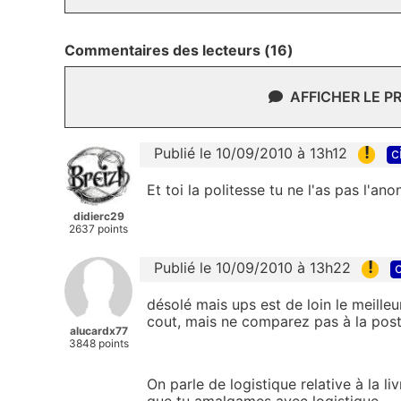
Commentaires des lecteurs (16)
AFFICHER LE P
!
Publié le 10/09/2010 à 13h12
c
Et toi la politesse tu ne l'as pas l'an
didierc29
2637 points
!
Publié le 10/09/2010 à 13h22
c
désolé mais ups est de loin le meille
cout, mais ne comparez pas à la post
alucardx77
3848 points
On parle de logistique relative à la l
que tu amalgames avec logistique.