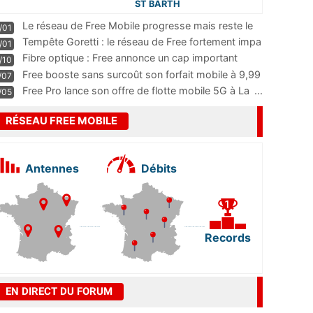
ST BARTH
Le réseau de Free Mobile progresse mais reste le
/01
m
...
Tempête Goretti : le réseau de Free fortement impa
/01
...
Fibre optique : Free annonce un cap important
/10
pass
...
Free booste sans surcoût son forfait mobile à 9,99
/07
...
Free Pro lance son offre de flotte mobile 5G à La
...
/05
RÉSEAU FREE MOBILE
Antennes
Débits
Records
EN DIRECT DU FORUM