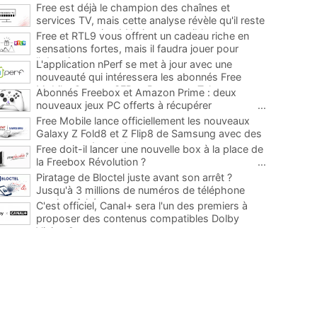
Free est déjà le champion des chaînes et
services TV, mais cette analyse révèle qu'il reste
encore au moins 141 ajouts possibles
...
Free et RTL9 vous offrent un cadeau riche en
sensations fortes, mais il faudra jouer pour
l'obtenir
...
L'application nPerf se met à jour avec une
nouveauté qui intéressera les abonnés Free
Mobile, Orange, SFR et Bouygues Telecom
...
Abonnés Freebox et Amazon Prime : deux
nouveaux jeux PC offerts à récupérer
...
Free Mobile lance officiellement les nouveaux
Galaxy Z Fold8 et Z Flip8 de Samsung avec des
promos et des cadeaux
...
Free doit-il lancer une nouvelle box à la place de
la Freebox Révolution ?
...
Piratage de Bloctel juste avant son arrêt ?
Jusqu'à 3 millions de numéros de téléphone
auraient fuité
...
C'est officiel, Canal+ sera l'un des premiers à
proposer des contenus compatibles Dolby
Vision 2
...