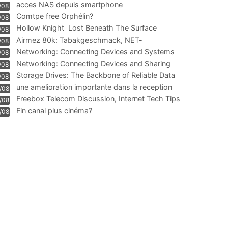
acces NAS depuis smartphone
/08
Comtpe free Orphélin?
/08
Hollow Knight  Lost Beneath The Surface
/08
Airmez 80k: Tabakgeschmack, NET-
/08
Technologie und Leistung im
Networking: Connecting Devices and Systems
/08
Networking: Connecting Devices and Sharing
/08
Information
Storage Drives: The Backbone of Reliable Data
/08
Management
une amelioration importante dans la reception
/08
WIFI
Freebox Telecom Discussion, Internet Tech Tips
/08
Communi
Fin canal plus cinéma?
/08