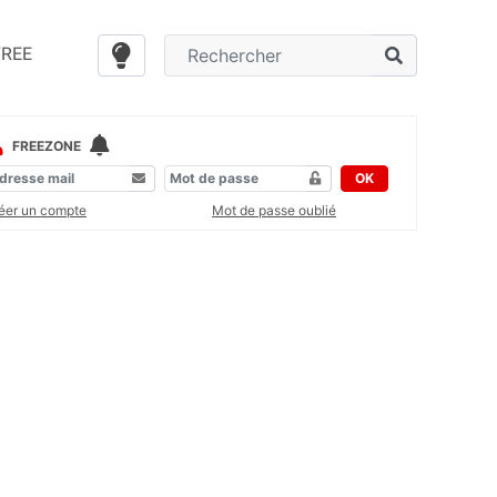
FREE
FREEZONE
OK
éer un compte
Mot de passe oublié