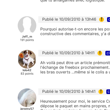
!
Publié le 10/09/2010 à 13h46
c
Pourquoi autorise-t-on encore les pos
constructive des commentaires, y'a de
Jeff_m
191 points
!
Publié le 10/09/2010 à 14h11
ci
Ah voilà peut être un article prémonito
l'échange de freebox prochainement..
lolo42
les bras ouverts ...même si le colis a un 
83 points
!
Publié le 10/09/2010 à 14h41
c
Heureusement pour moi, le service C
dépose le paquet en mains propres, m
jeremy57