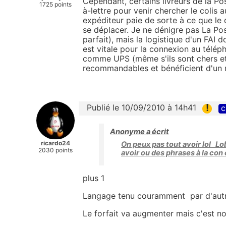
Cependant, certains livreurs de la Pos
1725 points
à-lettre pour venir chercher le colis 
expéditeur paie de sorte à ce que l
se déplacer. Je ne dénigre pas La Post
parfait), mais la logistique d'un FAI
est vitale pour la connexion au télépho
comme UPS (même s'ils sont chers et c
recommandables et bénéficient d'un me
!
Publié le 10/09/2010 à 14h41
c
Anonyme a écrit
ricardo24
On peux pas tout avoir lol Lo
2030 points
avoir ou des phrases à la con 
plus 1
Langage tenu couramment par d'autr
Le forfait va augmenter mais c'est no