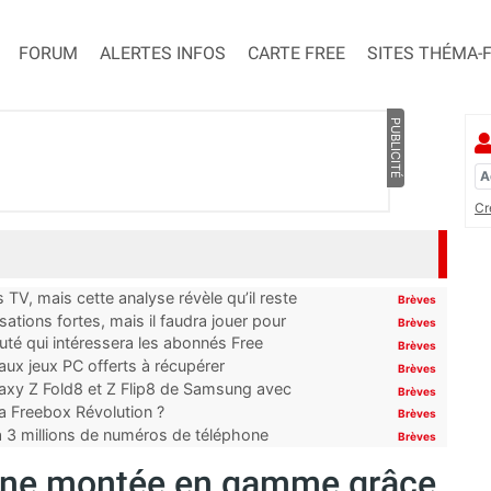
FORUM
ALERTES INFOS
CARTE FREE
SITES THÉMA-
PUBLICITÉ
Cr
TV, mais cette analyse révèle qu’il reste
Brèves
ations fortes, mais il faudra jouer pour
Brèves
uté qui intéressera les abonnés Free
Brèves
x jeux PC offerts à récupérer
Brèves
laxy Z Fold8 et Z Flip8 de Samsung avec
Brèves
 la Freebox Révolution ?
Brèves
’à 3 millions de numéros de téléphone
Brèves
: Une montée en gamme grâce