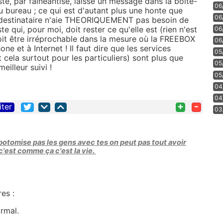
te, par fainéantise, laisse un message dans la boite-
06
au bureau ; ce qui est d'autant plus une honte que
06
e destinataire n'aie THEORIQUEMENT pas besoin de
e qui, pour moi, doit rester ce qu'elle est (rien n'est
06
 doit être irréprochable dans la mesure où la FREEBOX
06
ne et à Internet ! Il faut dire que les services
05
ela surtout pour les particuliers) sont plus que
05
illeur suivi !
05
04
04
+
-
iter
03
botomise pas les gens avec tes on peut pas tout avoir
c'est comme ça c'est la vie.
es :
rmal.