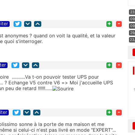
23
09
+
-
iter
09
29
t anonymes ? quand on voit la qualité, et la valeur
23
 quoi s'interroger.
+
-
ter
ire ...........Va t-on pouvoir tester UPS pour
.. ? Echange V5 contre V6 => Moi j'accueille UPS
peu de retard !!!!!!......
+
-
iter
olissimo sonne à la porte de ma maison et me
ême si celui-ci n'est pas livré en mode "EXPERT"...