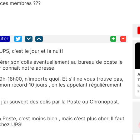
e ces membres ???
+
-
iter
, c'est le jour et la nuit!
upérer son colis éventuellement au bureau de poste le
r connait notre adresse
A
n 9h-18h00, n'importe quoi! Et s'il ne vous trouve pas,
T
mon record 10 jours , en les appelant régulièrement
l
F
j'ai souvent des colis par la Poste ou Chronopost.
ste, c'est moins bien , mais c'est plus cher. Il faut
 chez UPS!