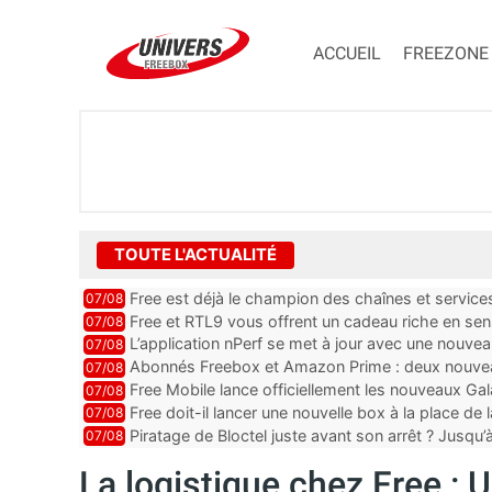
ACCUEIL
FREEZONE
TOUTE L'ACTUALITÉ
Free est déjà le champion des chaînes et services 
07/08
encore au moin...
Free et RTL9 vous offrent un cadeau riche en sens
07/08
l’obtenir
L’application nPerf se met à jour avec une nouvea
07/08
Mobile, Orange, SFR ...
Abonnés Freebox et Amazon Prime : deux nouveau
07/08
Free Mobile lance officiellement les nouveaux Ga
07/08
des promos et des cadeaux
Free doit-il lancer une nouvelle box à la place de
07/08
Piratage de Bloctel juste avant son arrêt ? Jusqu
07/08
auraient fuité
La logistique chez Free 