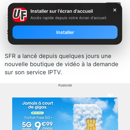
✕
Installer sur l'écran d'accueil
Accès rapide depuis votre écran d'accueil
SFR se met à la page… du X
Installer
SFR a lancé depuis quelques jours une
nouvelle boutique de vidéo à la demande
sur son service IPTV.
Publicité