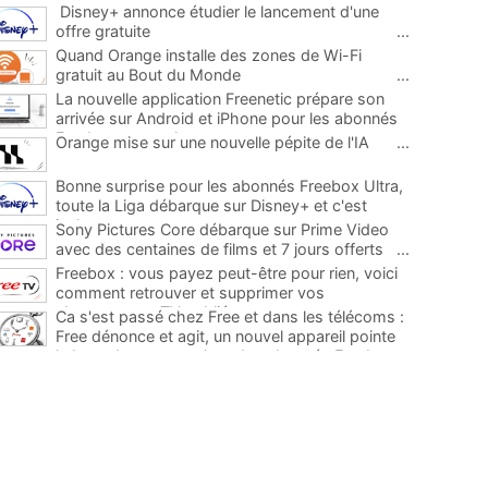
Disney+ annonce étudier le lancement d'une
offre gratuite
...
Quand Orange installe des zones de Wi-Fi
gratuit au Bout du Monde
...
La nouvelle application Freenetic prépare son
arrivée sur Android et iPhone pour les abonnés
Freebox, testez la
...
Orange mise sur une nouvelle pépite de l'IA
...
Bonne surprise pour les abonnés Freebox Ultra,
toute la Liga débarque sur Disney+ et c'est
inclus
...
Sony Pictures Core débarque sur Prime Video
avec des centaines de films et 7 jours offerts
...
Freebox : vous payez peut-être pour rien, voici
comment retrouver et supprimer vos
abonnements TV oubliés
...
Ca s'est passé chez Free et dans les télécoms :
Free dénonce et agit, un nouvel appareil pointe
le bout de son nez chez des abonnés Freebox...
...