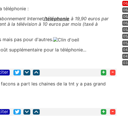
06
la téléphonie :
06
06
 abonnement Internet
/téléphonie
à 19,90 euros par
06
t à la télévision à 10 euros par mois (taxé à
05
05
s mais pas pour d'autres.
05
 coût supplémentaire pour la téléphonie...
04
04
03
+
-
citer
facons a part les chaines de la tnt y a pas grand
+
-
citer