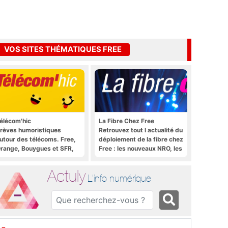
VOS SITES THÉMATIQUES FREE
élécom'hic
La Fibre Chez Free
rèves humoristiques
Retrouvez tout l actualité du
utour des télécoms. Free,
déploiement de la fibre chez
range, Bouygues et SFR,
Free : les nouveaux NRO, les
ous y passent.
tutoriels, les astuces, etc.
Actuly
L'info numérique