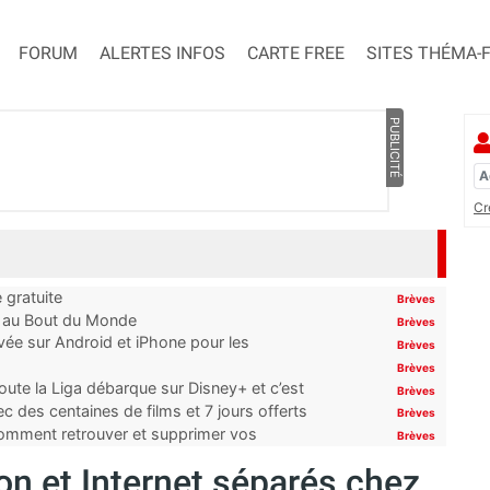
FORUM
ALERTES INFOS
CARTE FREE
SITES THÉMA-
PUBLICITÉ
Cr
 gratuite
Brèves
t au Bout du Monde
Brèves
ivée sur Android et iPhone pour les
Brèves
Brèves
oute la Liga débarque sur Disney+ et c’est
Brèves
 des centaines de films et 7 jours offerts
Brèves
 comment retrouver et supprimer vos
Brèves
n et Internet séparés chez