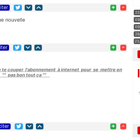
+
-
iter
23
ne nouvelle
09
09
29
23
+
-
iter
e te couper l'abonnement à internet pour se mettre en
 "" pas bon tout ça ""
+
-
citer