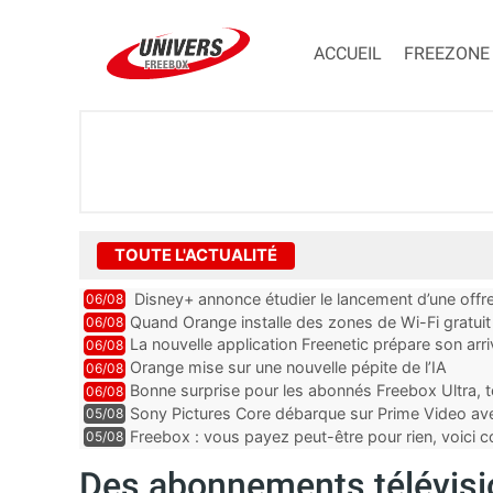
ACCUEIL
FREEZONE
TOUTE L'ACTUALITÉ
Disney+ annonce étudier le lancement d’une offre
06/08
Quand Orange installe des zones de Wi-Fi gratui
06/08
La nouvelle application Freenetic prépare son arr
06/08
abonnés Freebox, testez la
Orange mise sur une nouvelle pépite de l’IA
06/08
Bonne surprise pour les abonnés Freebox Ultra, t
06/08
inclus
Sony Pictures Core débarque sur Prime Video avec
05/08
Freebox : vous payez peut-être pour rien, voici
05/08
abonnements TV oubliés
Des abonnements télévisio