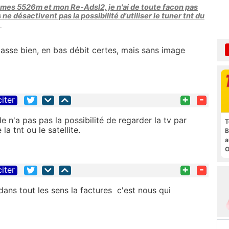
 mes 5526m et mon Re-Adsl2, je n'ai de toute facon pas
ils ne désactivent pas la possibilité d'utiliser le tuner tnt du
!
asse bien, en bas débit certes, mais sans image
+
-
citer
 n'a pas pas la possibilité de regarder la tv par
T
a tnt ou le satellite.
B
a
O
t
+
-
citer
ans tout les sens la factures c'est nous qui