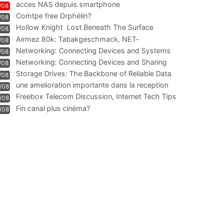
acces NAS depuis smartphone
/08
Comtpe free Orphélin?
/08
Hollow Knight  Lost Beneath The Surface
/08
Airmez 80k: Tabakgeschmack, NET-
/08
Technologie und Leistung im
Networking: Connecting Devices and Systems
/08
Networking: Connecting Devices and Sharing
/08
Information
Storage Drives: The Backbone of Reliable Data
/08
Management
une amelioration importante dans la reception
/08
WIFI
Freebox Telecom Discussion, Internet Tech Tips
/08
Communi
Fin canal plus cinéma?
/08