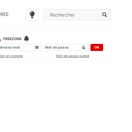
FREE
FREEZONE
OK
éer un compte
Mot de passe oublié