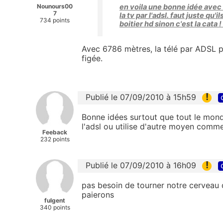
Nounours00
en voila une bonne idée avec
7
la tv par l'adsl. faut juste qu'
734 points
boitier hd sinon c'est la cata 
Avec 6786 mètres, la télé par ADSL p
figée.
!
Publié le 07/09/2010 à 15h59
Bonne idées surtout que tout le monde
l'adsl ou utilise d'autre moyen comme l
Feeback
232 points
!
Publié le 07/09/2010 à 16h09
pas besoin de tourner notre cerveau d
paierons
fulgent
340 points