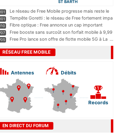
ST BARTH
Le réseau de Free Mobile progresse mais reste le
/01
m
...
Tempête Goretti : le réseau de Free fortement impa
/01
...
Fibre optique : Free annonce un cap important
/10
pass
...
Free booste sans surcoût son forfait mobile à 9,99
/07
...
Free Pro lance son offre de flotte mobile 5G à La
...
/05
RÉSEAU FREE MOBILE
Antennes
Débits
Records
EN DIRECT DU FORUM