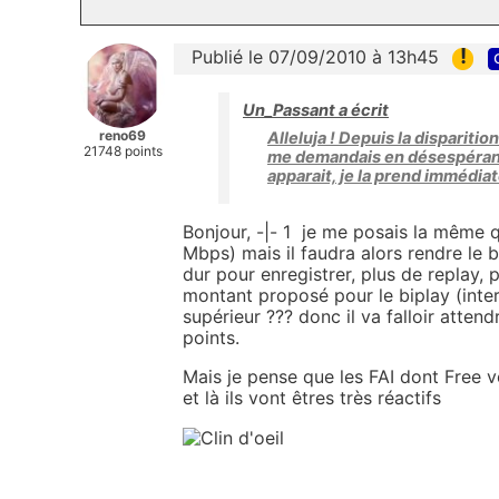
!
Publié le 07/09/2010 à 13h45
Un_Passant a écrit
reno69
Alleluja ! Depuis la dispariti
21748 points
me demandais en désespérant,
apparait, je la prend immédia
Bonjour, -|- 1 je me posais la même q
Mbps) mais il faudra alors rendre le 
dur pour enregistrer, plus de replay, p
montant proposé pour le biplay (inter
supérieur ??? donc il va falloir atten
points.
Mais je pense que les FAI dont Free v
et là ils vont êtres très réactifs