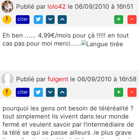
Publié
par
lolo42
le 06/09/2010 à 16h51
!
+
-
citer
Eh ben ...... 4,99€/mois pour çà !!!!! en tout
cas pas pour moi merci......
Publié
par
fulgent
le 06/09/2010 à 16h58
!
+
-
citer
pourquoi les gens ont besoin de téléréalité ?
tout simplement ils vivent dans leur monde
fermé et veulent savoir par l'intermédiaire de
la télé se qui se passe ailleurs .le plus grave