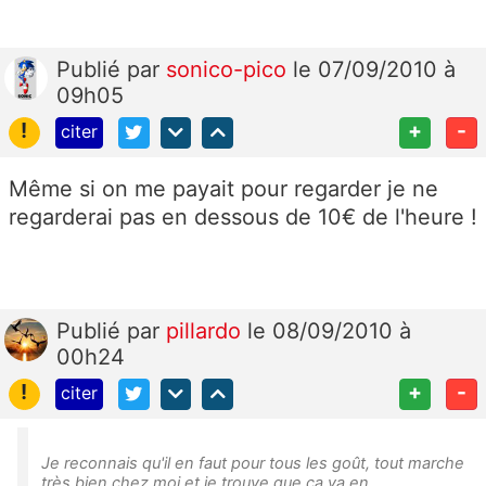
Publié
par
sonico-pico
le 07/09/2010 à
09h05
!
+
-
citer
Même si on me payait pour regarder je ne
regarderai pas en dessous de 10€ de l'heure !
Publié
par
pillardo
le 08/09/2010 à
00h24
!
+
-
citer
Je reconnais qu'il en faut pour tous les goût, tout marche
très bien chez moi et je trouve que ça va en