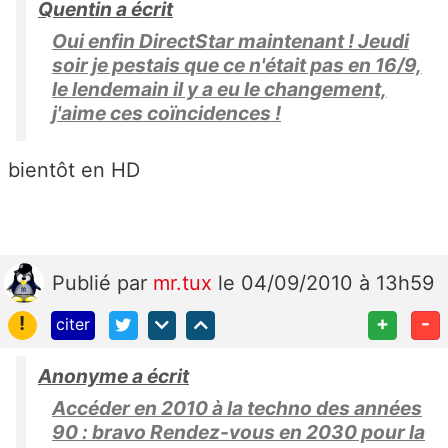
Quentin a écrit
Oui enfin DirectStar maintenant ! Jeudi
soir je pestais que ce n'était pas en 16/9,
le lendemain il y a eu le changement,
j'aime ces coïncidences !
bientôt en HD
Publié
par
mr.tux
le 04/09/2010 à 13h59
!
+
-
citer
Anonyme a écrit
Accéder en 2010 à la techno des années
90 : bravo Rendez-vous en 2030 pour la