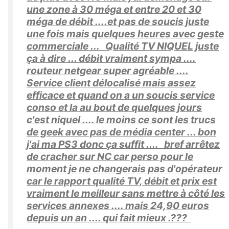
une zone à 30 méga et entre 20 et 30
méga de débit ....et pas de soucis juste
une fois mais quelques heures avec geste
commerciale ... Qualité TV NIQUEL juste
ça à dire ... débit vraiment sympa ....
routeur netgear super agréable ....
Service client délocalisé mais assez
efficace et quand on a un soucis service
conso et la au bout de quelques jours
c'est niquel .... le moins ce sont les trucs
de geek avec pas de média center ... bon
j'ai ma PS3 donc ça suffit .... bref arrêtez
de cracher sur NC car perso pour le
moment je ne changerais pas d'opérateur
car le rapport qualité TV, débit et prix est
vraiment le meilleur sans mettre à côté les
services annexes .... mais 24,90 euros
depuis un an .... qui fait mieux .???