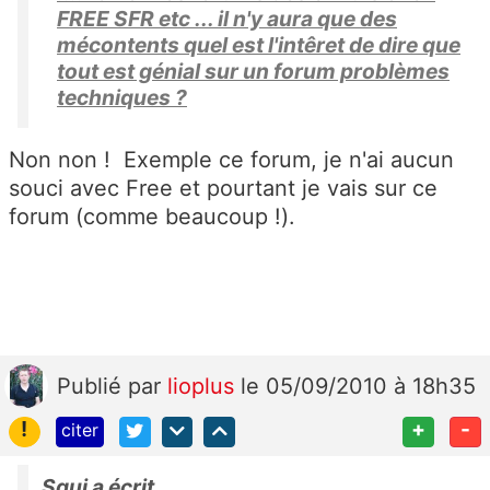
FREE SFR etc ... il n'y aura que des
mécontents quel est l'intêret de dire que
tout est génial sur un forum problèmes
techniques ?
Non non ! Exemple ce forum, je n'ai aucun
souci avec Free et pourtant je vais sur ce
forum (comme beaucoup !).
Publié
par
lioplus
le 05/09/2010 à 18h35
!
+
-
citer
Squi a écrit