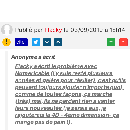
Publié
par
Flacky
le 03/09/2010 à 18h14
!
+
-
citer
Anonyme a écrit
Flacky a écrit le problème avec
Numéricable (j'y suis resté plusieurs
années et galère pour résilier), c'est qu'ils
peuvent toujours ajouter n'importe quoi,
comme de toutes façons, ça marche
(très) mal, ils ne perdent rien à vanter
leurs nouveautés (je serais eux, je
rajouterais la 4D - 4ème dimension- ça
mange pas de pain !).