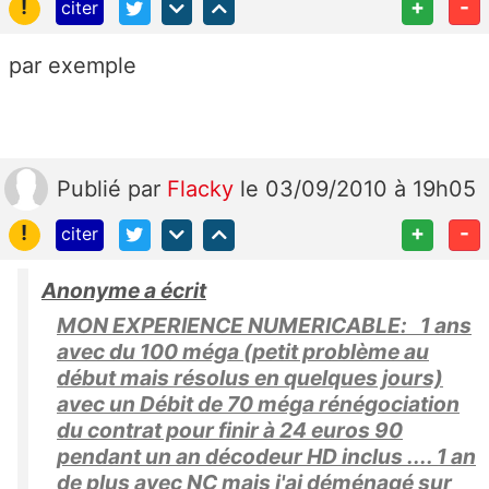
!
+
-
citer
par exemple
Publié
par
Flacky
le 03/09/2010 à 19h05
!
+
-
citer
Anonyme a écrit
MON EXPERIENCE NUMERICABLE: 1 ans
avec du 100 méga (petit problème au
début mais résolus en quelques jours)
avec un Débit de 70 méga rénégociation
du contrat pour finir à 24 euros 90
pendant un an décodeur HD inclus .... 1 an
de plus avec NC mais j'ai déménagé sur