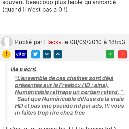
souvent beaucoup plus faible qu'annoncé
(quand il n'est pas à 0 !)
Publié
par
Flacky
le 08/09/2010 à 18h53
!
+
-
citer
lila a écrit
"L’ensemble de ces chaînes sont déjà
présentes sur la Freebox HD : ainsi,
Numéricable rattrape un certain retard. "
Sauf que Numéricable diffuse de la vraie
HD et pas une pseudo hd par ads, !!! vous
m'faites trop rire chez free
Et c'est quoi la vraie hd ? Et la fausse hd ?