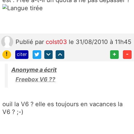
Publié
par
colst03
le 31/08/2010 à 11h45
!
+
-
citer
Anonyme a écrit
Freebox V6 ??
ouil la V6 ? elle es toujours en vacances la
V6 ? ;-)