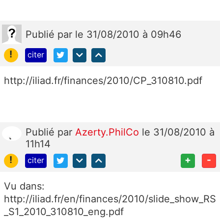
Publié
par
le 31/08/2010 à 09h46
!
citer
http://iliad.fr/finances/2010/CP_310810.pdf
Publié
par
Azerty.PhilCo
le 31/08/2010 à
11h14
!
+
-
citer
Vu dans:
http://iliad.fr/en/finances/2010/slide_show_RS
_S1_2010_310810_eng.pdf