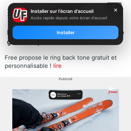
✕
Installer sur l'écran d'accueil
Accès rapide depuis votre écran d'accueil
Free propose le ring back tone
Installer
gratuit et personnalisable !
Free propose le ring back tone gratuit et
personnalisable !
lire
Publicité