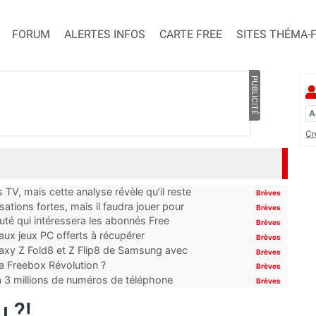
FORUM
ALERTES INFOS
CARTE FREE
SITES THÉMA-
PUBLICITÉ
Cr
TV, mais cette analyse révèle qu’il reste
Brèves
ations fortes, mais il faudra jouer pour
Brèves
uté qui intéressera les abonnés Free
Brèves
x jeux PC offerts à récupérer
Brèves
laxy Z Fold8 et Z Flip8 de Samsung avec
Brèves
 la Freebox Révolution ?
Brèves
’à 3 millions de numéros de téléphone
Brèves
 ?!