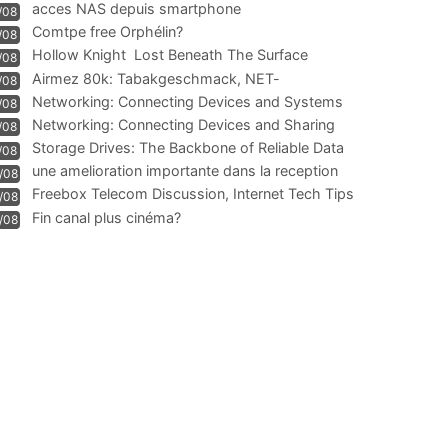
acces NAS depuis smartphone
/08
Comtpe free Orphélin?
/08
Hollow Knight  Lost Beneath The Surface
/08
Airmez 80k: Tabakgeschmack, NET-
/08
Technologie und Leistung im
Networking: Connecting Devices and Systems
/08
Networking: Connecting Devices and Sharing
/08
Information
Storage Drives: The Backbone of Reliable Data
/08
Management
une amelioration importante dans la reception
/08
WIFI
Freebox Telecom Discussion, Internet Tech Tips
/08
Communi
Fin canal plus cinéma?
/08