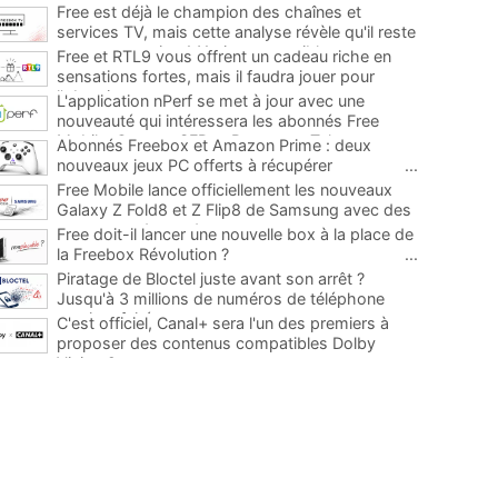
Free est déjà le champion des chaînes et
services TV, mais cette analyse révèle qu'il reste
encore au moins 141 ajouts possibles
...
Free et RTL9 vous offrent un cadeau riche en
sensations fortes, mais il faudra jouer pour
l'obtenir
...
L'application nPerf se met à jour avec une
nouveauté qui intéressera les abonnés Free
Mobile, Orange, SFR et Bouygues Telecom
...
Abonnés Freebox et Amazon Prime : deux
nouveaux jeux PC offerts à récupérer
...
Free Mobile lance officiellement les nouveaux
Galaxy Z Fold8 et Z Flip8 de Samsung avec des
promos et des cadeaux
...
Free doit-il lancer une nouvelle box à la place de
la Freebox Révolution ?
...
Piratage de Bloctel juste avant son arrêt ?
Jusqu'à 3 millions de numéros de téléphone
auraient fuité
...
C'est officiel, Canal+ sera l'un des premiers à
proposer des contenus compatibles Dolby
Vision 2
...