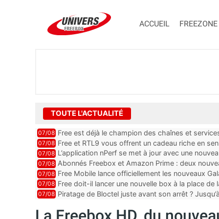
ACCUEIL
FREEZONE
TOUTE L'ACTUALITÉ
Free est déjà le champion des chaînes et services 
07/08
encore au moin...
Free et RTL9 vous offrent un cadeau riche en sens
07/08
l’obtenir
L’application nPerf se met à jour avec une nouvea
07/08
Mobile, Orange, SFR ...
Abonnés Freebox et Amazon Prime : deux nouveau
07/08
Free Mobile lance officiellement les nouveaux Ga
07/08
des promos et des cadeaux
Free doit-il lancer une nouvelle box à la place de
07/08
Piratage de Bloctel juste avant son arrêt ? Jusqu
07/08
auraient fuité
La Freebox HD, du nouveau