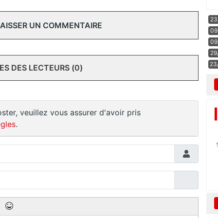
23
 LAISSER UN COMMENTAIRE
09
09
29
23
S DES LECTEURS (0)
ster, veuillez vous assurer d'avoir pris
gles
.