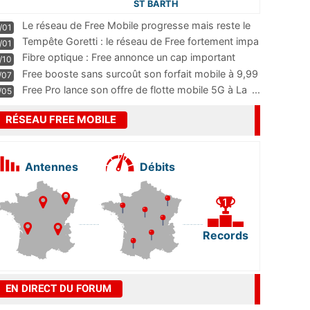
ST BARTH
Le réseau de Free Mobile progresse mais reste le
/01
m
...
Tempête Goretti : le réseau de Free fortement impa
/01
...
Fibre optique : Free annonce un cap important
/10
pass
...
Free booste sans surcoût son forfait mobile à 9,99
/07
...
Free Pro lance son offre de flotte mobile 5G à La
...
/05
RÉSEAU FREE MOBILE
Antennes
Débits
Records
EN DIRECT DU FORUM