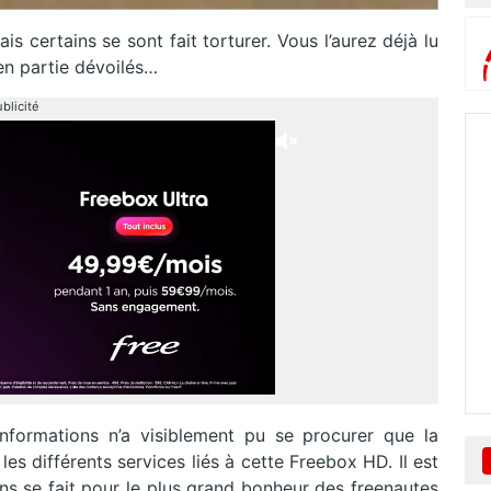
is certains se sont fait torturer. Vous l’aurez déjà lu
en partie dévoilés…
blicité
informations n’a visiblement pu se procurer que la
es différents services liés à cette Freebox HD. Il est
ns se fait pour le plus grand bonheur des freenautes