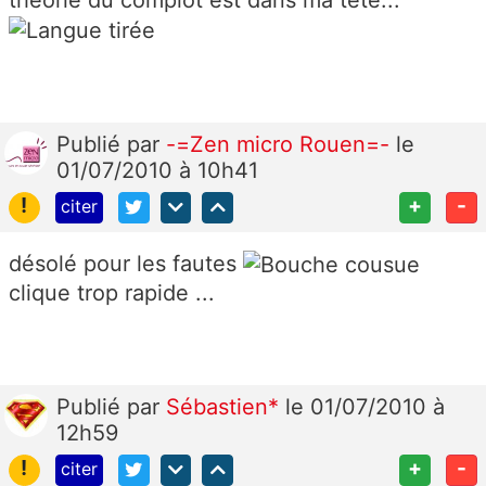
théorie du complot est dans ma tête...
Publié
par
-=Zen micro Rouen=-
le
01/07/2010 à 10h41
!
+
-
citer
désolé pour les fautes
clique trop rapide ...
Publié
par
Sébastien*
le 01/07/2010 à
12h59
!
+
-
citer