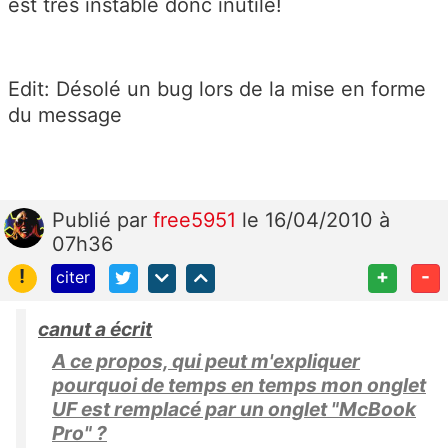
est très instable donc inutile!
Edit: Désolé un bug lors de la mise en forme
du message
Publié
par
free5951
le 16/04/2010 à
07h36
!
+
-
citer
canut a écrit
A ce propos, qui peut m'expliquer
pourquoi de temps en temps mon onglet
UF est remplacé par un onglet "McBook
Pro" ?