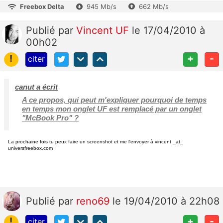
Freebox Delta
945 Mb/s
662 Mb/s
Publié
par
Vincent UF
le 17/04/2010 à
00h02
!
+
-
citer
canut a écrit
A ce propos, qui peut m'expliquer pourquoi de temps
en temps mon onglet UF est remplacé par un onglet
"McBook Pro" ?
La prochaine fois tu peux faire un screenshot et me l'envoyer à vincent _at_
universfreebox.com
Publié
par
reno69
le 19/04/2010 à 22h08
!
+
-
citer