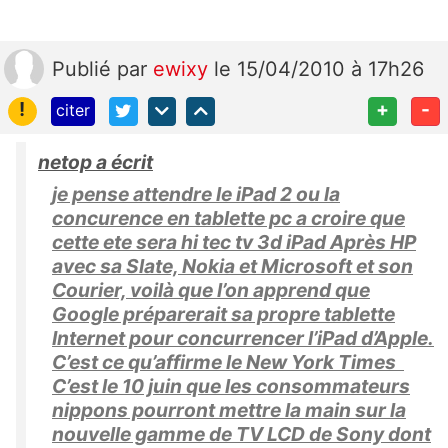
Publié
par
ewixy
le 15/04/2010 à 17h26
!
+
-
citer
netop a écrit
je pense attendre le iPad 2 ou la
concurence en tablette pc a croire que
cette ete sera hi tec tv 3d iPad Après HP
avec sa Slate, Nokia et Microsoft et son
Courier, voilà que l’on apprend que
Google préparerait sa propre tablette
Internet pour concurrencer l’iPad d’Apple.
C’est ce qu’affirme le New York Times
C’est le 10 juin que les consommateurs
nippons pourront mettre la main sur la
nouvelle gamme de TV LCD de Sony dont