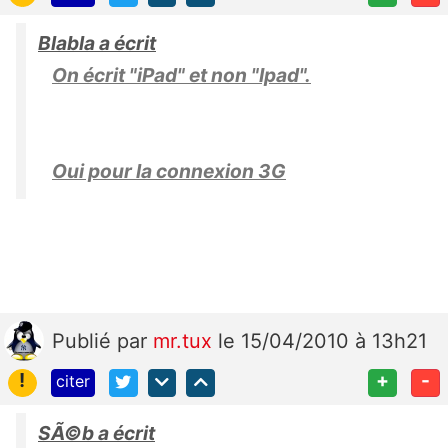
Blabla a écrit
On écrit "iPad" et non "Ipad".
Oui pour la connexion 3G
Publié
par
mr.tux
le 15/04/2010 à 13h21
!
+
-
citer
SÃ©b a écrit