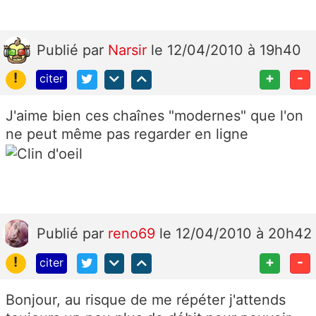
Publié
par
Narsir
le 12/04/2010 à 19h40
!
+
-
citer
J'aime bien ces chaînes "modernes" que l'on
ne peut même pas regarder en ligne
Publié
par
reno69
le 12/04/2010 à 20h42
!
+
-
citer
Bonjour, au risque de me répéter j'attends