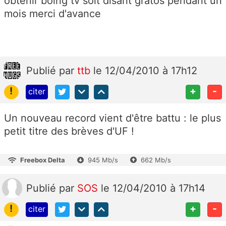
obtenir boing tv soit disant gratos pendant un
mois merci d'avance
Publié
par
ttb
le 12/04/2010 à 17h12
!
+
-
citer
Un nouveau record vient d'être battu : le plus
petit titre des brèves d'UF !
Freebox Delta
945 Mb/s
662 Mb/s
Publié
par
SOS
le 12/04/2010 à 17h14
!
+
-
citer