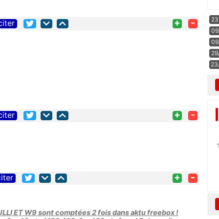
23
+
-
citer
09
09
29
23
+
-
citer
+
-
iter
ULLI ET W9 sont comptées 2 fois dans aktu freebox !