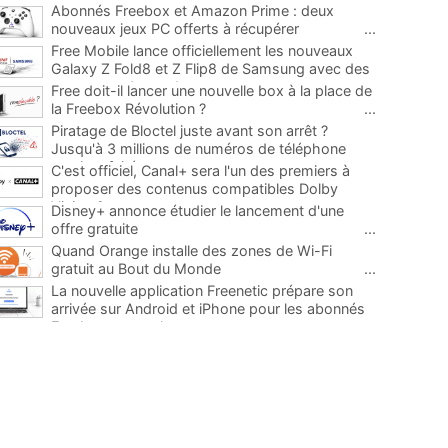
Abonnés Freebox et Amazon Prime : deux
nouveaux jeux PC offerts à récupérer
...
Free Mobile lance officiellement les nouveaux
Galaxy Z Fold8 et Z Flip8 de Samsung avec des
promos et des cadeaux
...
Free doit-il lancer une nouvelle box à la place de
la Freebox Révolution ?
...
Piratage de Bloctel juste avant son arrêt ?
Jusqu'à 3 millions de numéros de téléphone
auraient fuité
...
C'est officiel, Canal+ sera l'un des premiers à
proposer des contenus compatibles Dolby
Vision 2
...
Disney+ annonce étudier le lancement d'une
offre gratuite
...
Quand Orange installe des zones de Wi-Fi
gratuit au Bout du Monde
...
La nouvelle application Freenetic prépare son
arrivée sur Android et iPhone pour les abonnés
Freebox, testez la
...