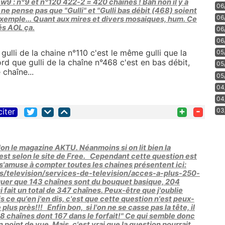
r w9 : n°9 et n°120 422-2 = 420 chaînes ! Bah non il y a
06
e ne pense pas que "Gulli" et "Gulli bas débit (468) soient
06
exemple... Quant aux mires et divers mosaiques, hum. Ce
és AOL ça.
06
06
is gulli de la chaine n°110 c'est le même gulli que la
05
ord que gulli de la chaîne n°468 c'est en bas débit,
05
chaîne...
05
04
04
+
-
citer
03
elon le magazine AKTU. Néanmoins si on lit bien la
c'est selon le site de Free. Cependant cette question est
n s'amuse à compter toutes les chaines présentent ici:
es/television/services-de-television/acces-a-plus-250-
uer que 143 chaînes sont du bouquet basique, 204
 fait un total de 347 chaînes. Peux-être que j'oublie
 ce qu'en j'en dis, c'est que cette question n'est peux-
plus près!!! Enfin bon, si l'on ne se casse pas la tête, il
88 chaînes dont 167 dans le forfait!" Ce qui semble donc
point de vue. Mais, c'est vrai que la question pourrait