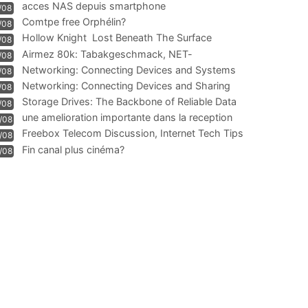
acces NAS depuis smartphone
/08
Comtpe free Orphélin?
/08
Hollow Knight  Lost Beneath The Surface
/08
Airmez 80k: Tabakgeschmack, NET-
/08
Technologie und Leistung im
Networking: Connecting Devices and Systems
/08
Networking: Connecting Devices and Sharing
/08
Information
Storage Drives: The Backbone of Reliable Data
/08
Management
une amelioration importante dans la reception
/08
WIFI
Freebox Telecom Discussion, Internet Tech Tips
/08
Communi
Fin canal plus cinéma?
/08