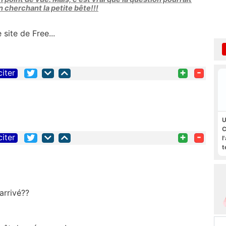
 cherchant la petite bête!!!
site de Free...
+
-
citer
U
C
+
-
citer
l
t
arrivé??