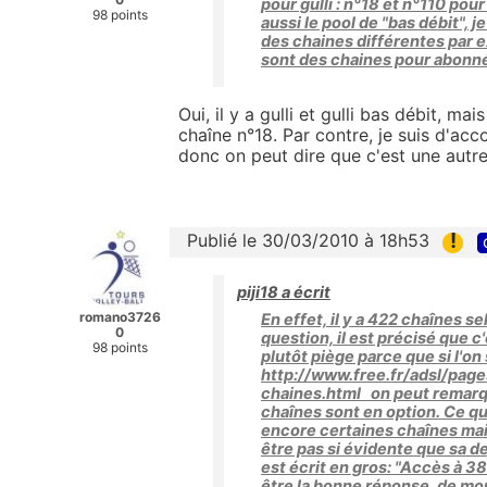
pour gulli : n°18 et n°110 pou
98 points
aussi le pool de "bas débit", j
des chaines différentes par 
sont des chaines pour abonn
Oui, il y a gulli et gulli bas débit, ma
chaîne n°18. Par contre, je suis d'acc
donc on peut dire que c'est une autre 
!
Publié le 30/03/2010 à 18h53
piji18 a écrit
romano3726
En effet, il y a 422 chaînes s
0
question, il est précisé que 
98 points
plutôt piège parce que si l'o
http://www.free.fr/adsl/pag
chaines.html on peut remarq
chaînes sont en option. Ce qui
encore certaines chaînes mais
être pas si évidente que sa de 
est écrit en gros: "Accès à 3
être la bonne réponse, de mon 