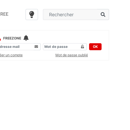
FREE
FREEZONE
OK
éer un compte
Mot de passe oublié