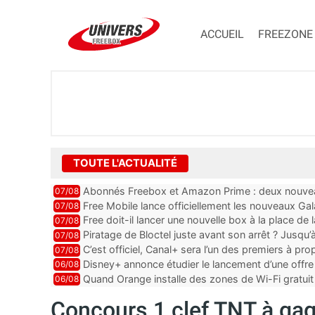
ACCUEIL
FREEZONE
TOUTE L'ACTUALITÉ
Abonnés Freebox et Amazon Prime : deux nouveau
07/08
Free Mobile lance officiellement les nouveaux Ga
07/08
des promos et des cadeaux
Free doit-il lancer une nouvelle box à la place de
07/08
Piratage de Bloctel juste avant son arrêt ? Jusqu
07/08
auraient fuité
C’est officiel, Canal+ sera l’un des premiers à 
07/08
Vision 2
Disney+ annonce étudier le lancement d’une offre 
06/08
Quand Orange installe des zones de Wi-Fi gratui
06/08
Concours 1 clef TNT à gag