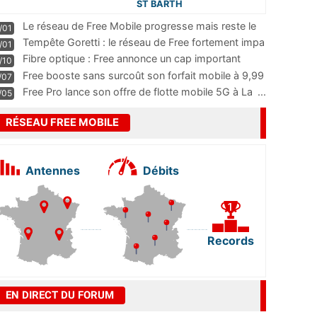
ST BARTH
Le réseau de Free Mobile progresse mais reste le
/01
m
...
Tempête Goretti : le réseau de Free fortement impa
/01
...
Fibre optique : Free annonce un cap important
/10
pass
...
Free booste sans surcoût son forfait mobile à 9,99
/07
...
Free Pro lance son offre de flotte mobile 5G à La
...
/05
RÉSEAU FREE MOBILE
Antennes
Débits
Records
EN DIRECT DU FORUM