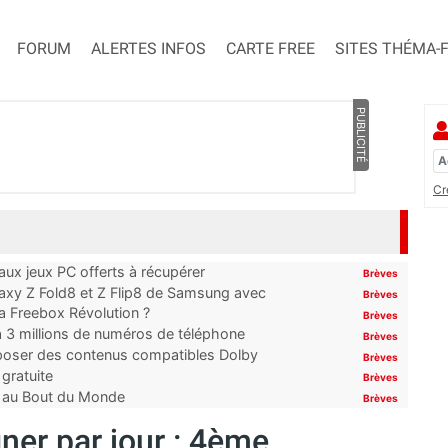
FORUM
ALERTES INFOS
CARTE FREE
SITES THÉMA-
PUBLICITÉ
Cr
x jeux PC offerts à récupérer
Brèves
laxy Z Fold8 et Z Flip8 de Samsung avec
Brèves
 la Freebox Révolution ?
Brèves
’à 3 millions de numéros de téléphone
Brèves
proposer des contenus compatibles Dolby
Brèves
gratuite
Brèves
t au Bout du Monde
Brèves
ner par jour : 4ème