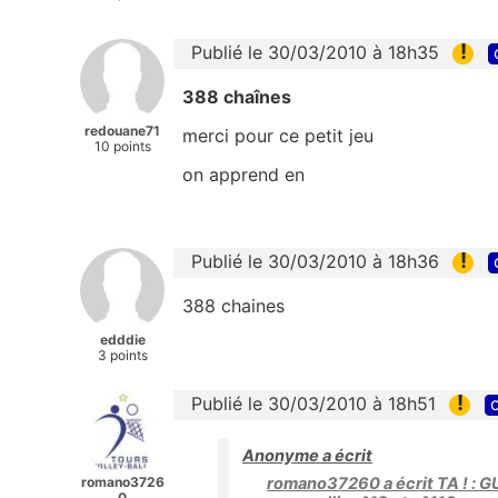
!
Publié le 30/03/2010 à 18h35
388 chaînes
redouane71
merci pour ce petit jeu
10 points
on apprend en
!
Publié le 30/03/2010 à 18h36
388 chaines
edddie
3 points
!
Publié le 30/03/2010 à 18h51
c
Anonyme a écrit
romano3726
romano37260 a écrit TA ! : G
0