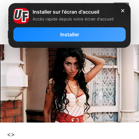
✕
Installer sur l'écran d'accueil
Accès rapide depuis votre écran d'accueil
[Musique] AMY WINEHOUSE
Installer
<>