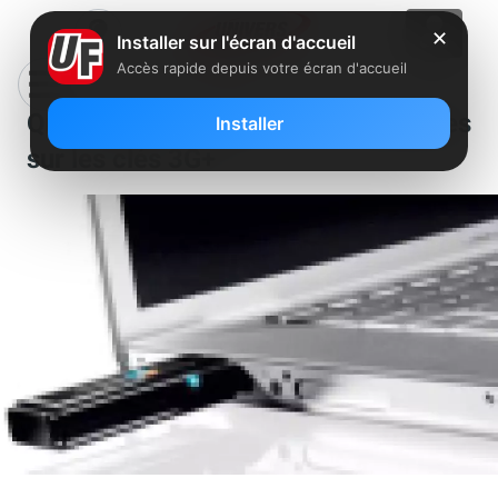
✕
Installer sur l'écran d'accueil
Accès rapide depuis votre écran d'accueil
Que choisir : appel à témoignages
Installer
sur les clés 3G+