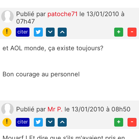
Publié
par
patoche71
le 13/01/2010 à
07h47
!
+
-
citer
et AOL monde, ça existe toujours?
Bon courage au personnel
Publié
par
Mr P.
le 13/01/2010 à 08h50
!
+
-
citer
Mouarf ! Et dire que s'ils m'avaient pris en