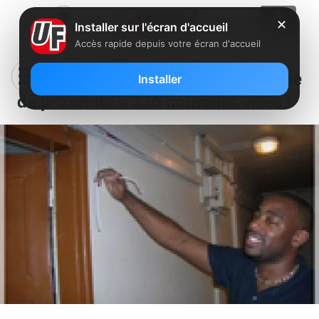
✕
Installer sur l'écran d'accueil
Accès rapide depuis votre écran d'accueil
Free étend son assistance technique
Installer
de proximité à 336 nouvelles villes !