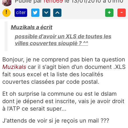
Publié
par
reno69
le 13/01/2010 à 01h10
!
+
-
citer
Muzikals a écrit
possible d'avoir un XLS de toutes les
villes couvertes siouplè ? ^^
Bonjour, je ne comprend pas bien ta question
Muzikals
car il s'agit bien d'un document .XLS
fait sous excel et la liste des localités
couvertes classées par code postal.
Et oh surprise la commune ou est le dslam
dont je dépend est inscrite, vais je avoir droit
à l'ATP ce serait super...
J'attends de voir si je reçois un mail ???