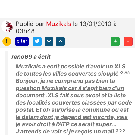
Publié
par
Muzikals
le 13/01/2010 à
03h48
!
+
-
citer
reno69 a écrit
Muzikals a écrit possible d'avoir un XLS
de toutes les villes couvertes siouplè ? ^^
Bonjour, je ne comprend pas bien ta
question Muzikals car il s'agit bien d'un
document .XLS fait sous excel et la liste
des localités couvertes classées par code
postal. Et oh surprise la commune ou est
le dslam dont je dépend est inscrite, vais
je avoir droit à l'ATP ce serait super...
J'attends de voir si je reçois un mail ???