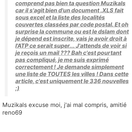
comprend pas bien ta question Muzikals
car il s'agit bien d'un document .XLS fait
sous excel et la liste des localités
couvertes classées par code postal. Et oh
surprise la commune ou est le dslam dont
je dépend est inscrite, vais je avoir droit à
l'ATP ce serait super... J'attends de voir si
je reçois un mail ??? Bah c'est pourtant
pas compliqué, je me suis exprimé
correctement ! Je demande simplement
une liste de TOUTES les villes ! Dans cette
article, c'est uniquement le 336 nouvelles
;)
Muzikals excuse moi, j'ai mal compris, amitié
reno69