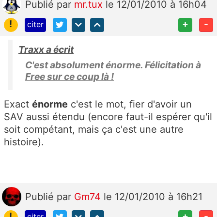
Publié
par
mr.tux
le 12/01/2010 à 16h04
!
+
-
citer
Traxx a écrit
C'est absolument énorme. Félicitation à
Free sur ce coup là !
Exact
énorme
c'est le mot, fier d'avoir un
SAV aussi étendu (encore faut-il espérer qu'il
soit compétant, mais ça c'est une autre
histoire).
Publié
par
Gm74
le 12/01/2010 à 16h21
!
+
-
citer