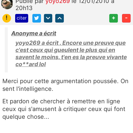
Publié
par
yoyo269
le 12/01/2010 à
20h13
!
+
-
citer
Anonyme a écrit
yoyo269 a écrit . Encore une preuve que
c'est ceux qui gueulent le plus qui en
savent le moins. t'en es la preuve vivante
co**ard lol
Merci pour cette argumentation poussée. On
sent l'intelligence.
Et pardon de chercher à remettre en ligne
ceux qui s'amusent à critiquer ceux qui font
quelque chose...