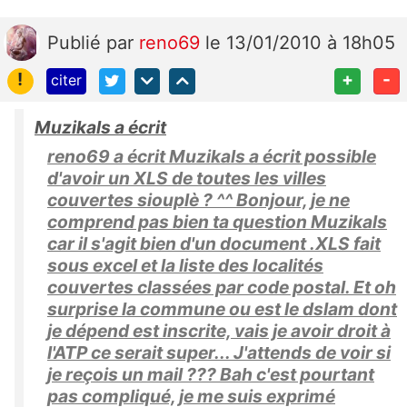
Publié
par
reno69
le 13/01/2010 à 18h05
!
+
-
citer
Muzikals a écrit
reno69 a écrit Muzikals a écrit possible
d'avoir un XLS de toutes les villes
couvertes siouplè ? ^^ Bonjour, je ne
comprend pas bien ta question Muzikals
car il s'agit bien d'un document .XLS fait
sous excel et la liste des localités
couvertes classées par code postal. Et oh
surprise la commune ou est le dslam dont
je dépend est inscrite, vais je avoir droit à
l'ATP ce serait super... J'attends de voir si
je reçois un mail ??? Bah c'est pourtant
pas compliqué, je me suis exprimé