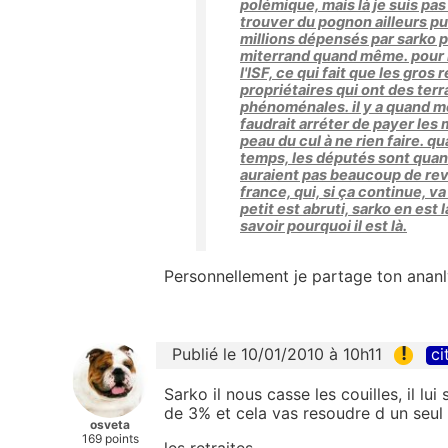
polémique, mais là je suis pas
trouver du pognon ailleurs pu
millions dépensés par sarko 
miterrand quand même. pour la 
l'ISF, ce qui fait que les gro
propriétaires qui ont des ter
phénoménales. il y a quand m
faudrait arréter de payer les
peau du cul à ne rien faire. q
temps, les députés sont quand
auraient pas beaucoup de reven
france, qui, si ça continue, va
petit est abruti, sarko en est
savoir pourquoi il est là.
Personnellement je partage ton ana
!
Publié le 10/01/2010 à 10h11
ci
Sarko il nous casse les couilles, il lu
de 3% et cela vas resoudre d un seul
osveta
169 points
les retraites