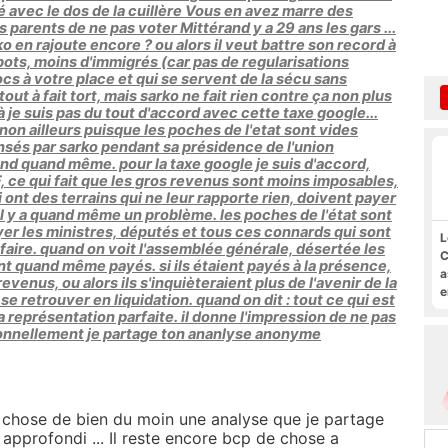
é avec le dos de la cuillère Vous en avez marre des
os parents de ne pas voter Mittérand y a 29 ans les gars ...
o en rajoute encore ? ou alors il veut battre son record à
pots, moins d'immigrés (car pas de regularisations
ocs à votre place et qui se servent de la sécu sans
 tout à fait tort, mais sarko ne fait rien contre ça non plus
 je suis pas du tout d'accord avec cette taxe google...
non ailleurs puisque les poches de l'etat sont vides
nsés par sarko pendant sa présidence de l'union
nd quand même. pour la taxe google je suis d'accord,
ISF, ce qui fait que les gros revenus sont moins imposables,
i ont des terrains qui ne leur rapporte rien, doivent payer
y a quand même un problème. les poches de l'état sont
ayer les ministres, députés et tous ces connards qui sont
L
 faire. quand on voit l'assemblée générale, désertée les
C
t quand même payés. si ils étaient payés à la présence,
a
evenus, ou alors ils s'inquièteraient plus de l'avenir de la
e
 se retrouver en liquidation. quand on dit : tout ce qui est
s
 la représentation parfaite. il donne l'impression de ne pas
M
rsonnellement je partage ton ananlyse anonyme
ue chose de bien du moin une analyse que je partage
 approfondi ... Il reste encore bcp de chose a