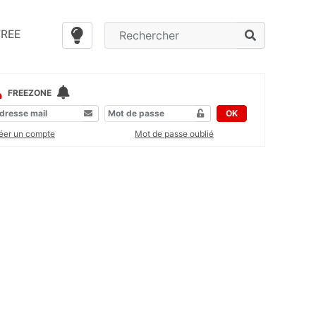
FREE
FREEZONE
OK
éer un compte
Mot de passe oublié