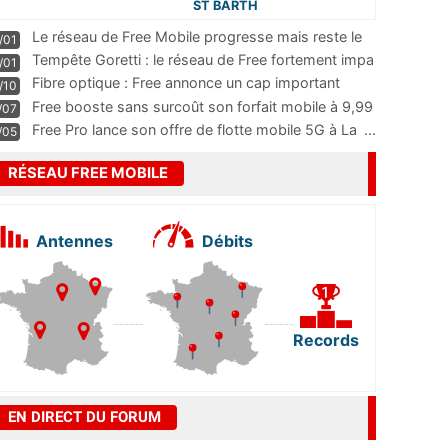
ST BARTH
Le réseau de Free Mobile progresse mais reste le
/01
m
...
Tempête Goretti : le réseau de Free fortement impa
/01
...
Fibre optique : Free annonce un cap important
/10
pass
...
Free booste sans surcoût son forfait mobile à 9,99
/07
...
Free Pro lance son offre de flotte mobile 5G à La
...
/05
RÉSEAU FREE MOBILE
Antennes
Débits
Records
EN DIRECT DU FORUM