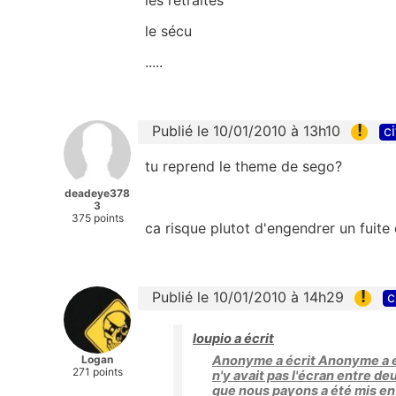
le sécu
.....
!
Publié le 10/01/2010 à 13h10
ci
tu reprend le theme de sego?
deadeye378
3
375 points
ca risque plutot d'engendrer un fuite 
!
Publié le 10/01/2010 à 14h29
c
loupio a écrit
Logan
Anonyme a écrit Anonyme a écri
271 points
n'y avait pas l'écran entre d
que nous payons a été mis en 