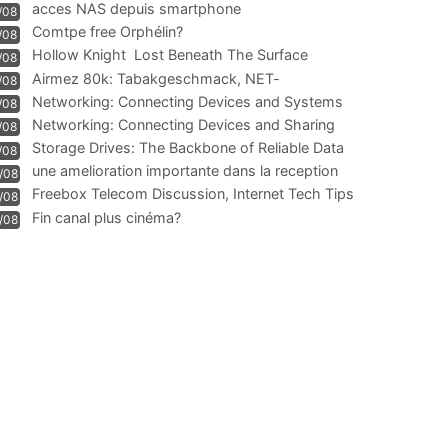
acces NAS depuis smartphone
/08
Comtpe free Orphélin?
/08
Hollow Knight  Lost Beneath The Surface
/08
Airmez 80k: Tabakgeschmack, NET-
/08
Technologie und Leistung im
Networking: Connecting Devices and Systems
/08
Networking: Connecting Devices and Sharing
/08
Information
Storage Drives: The Backbone of Reliable Data
/08
Management
une amelioration importante dans la reception
/08
WIFI
Freebox Telecom Discussion, Internet Tech Tips
/08
Communi
Fin canal plus cinéma?
/08