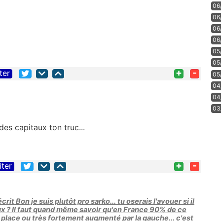
06
06
06
06
05
05
+
-
ter
05
04
04
03
des capitaux ton truc...
+
-
iter
t Bon je suis plutôt pro sarko... tu oserais l'avouer si il
eux ? Il faut quand même savoir qu'en France 90% de ce
place ou très fortement augmenté par la gauche... c'est