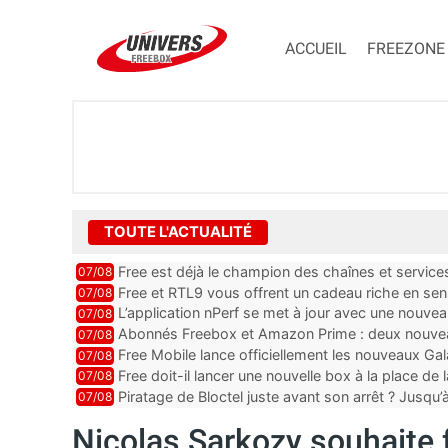
ACCUEIL
FREEZONE
TOUTE L'ACTUALITÉ
Free est déjà le champion des chaînes et services 
07/08
encore au moin...
Free et RTL9 vous offrent un cadeau riche en sens
07/08
l’obtenir
L’application nPerf se met à jour avec une nouvea
07/08
Mobile, Orange, SFR ...
Abonnés Freebox et Amazon Prime : deux nouveau
07/08
Free Mobile lance officiellement les nouveaux Ga
07/08
des promos et des cadeaux
Free doit-il lancer une nouvelle box à la place de
07/08
Piratage de Bloctel juste avant son arrêt ? Jusqu
07/08
auraient fuité
Nicolas Sarkozy souhaite f