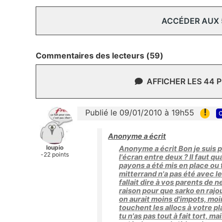
ACCÉDER AUX
Commentaires des lecteurs (59)
AFFICHER LES 44 
!
Publié le 09/01/2010 à 19h55
c
Anonyme a écrit
loupio
Anonyme a écrit Bon je suis plu
-22 points
l'écran entre deux ? Il faut
payons a été mis en place ou 
mitterrand n'a pas été avec l
fallait dire à vos parents de n
raison pour que sarko en rajou
on aurait moins d'impots, moi
touchent les allocs à votre pl
tu n'as pas tout à fait tort, m