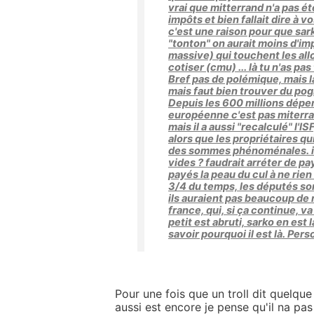
vrai que mitterrand n'a pas ét
impôts et bien fallait dire à v
c'est une raison pour que sark
"tonton" on aurait moins d'im
massive) qui touchent les all
cotiser (cmu) ... là tu n'as pas
Bref pas de polémique, mais là
mais faut bien trouver du pog
Depuis les 600 millions dépe
européenne c'est pas miterra
mais il a aussi "recalculé" l'
alors que les propriétaires qu
des sommes phénoménales. il 
vides ? faudrait arréter de p
payés la peau du cul à ne rien
3/4 du temps, les députés son
ils auraient pas beaucoup de r
france, qui, si ça continue, va
petit est abruti, sarko en est
savoir pourquoi il est là. Pe
Pour une fois que un troll dit quelq
aussi est encore je pense qu'il na pas