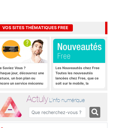
VOS SITES THÉMATIQUES FREE
e Saviez Vous ?
Les Nouveautés chez Free
haque jour, découvrez une
Toutes les nouveautés
stuce, un bon plan ou
lancées chez Free, que ce
ncore un service méconnu
soit sur le mobile, la
ur la Freebox et sur Free
Freebox et bien plus encore
obile
Actuly
L'info numérique