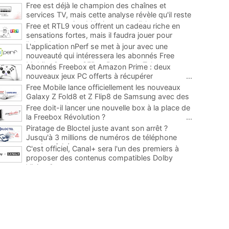
Free est déjà le champion des chaînes et
services TV, mais cette analyse révèle qu'il reste
encore au moins 141 ajouts possibles
...
Free et RTL9 vous offrent un cadeau riche en
sensations fortes, mais il faudra jouer pour
l'obtenir
...
L'application nPerf se met à jour avec une
nouveauté qui intéressera les abonnés Free
Mobile, Orange, SFR et Bouygues Telecom
...
Abonnés Freebox et Amazon Prime : deux
nouveaux jeux PC offerts à récupérer
...
Free Mobile lance officiellement les nouveaux
Galaxy Z Fold8 et Z Flip8 de Samsung avec des
promos et des cadeaux
...
Free doit-il lancer une nouvelle box à la place de
la Freebox Révolution ?
...
Piratage de Bloctel juste avant son arrêt ?
Jusqu'à 3 millions de numéros de téléphone
auraient fuité
...
C'est officiel, Canal+ sera l'un des premiers à
proposer des contenus compatibles Dolby
Vision 2
...