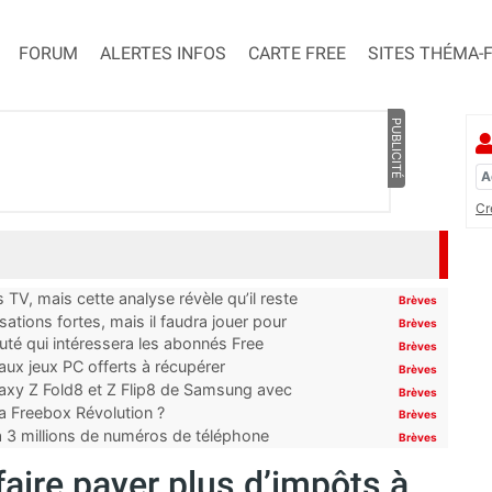
FORUM
ALERTES INFOS
CARTE FREE
SITES THÉMA-
PUBLICITÉ
Cr
TV, mais cette analyse révèle qu’il reste
Brèves
ations fortes, mais il faudra jouer pour
Brèves
uté qui intéressera les abonnés Free
Brèves
x jeux PC offerts à récupérer
Brèves
laxy Z Fold8 et Z Flip8 de Samsung avec
Brèves
 la Freebox Révolution ?
Brèves
’à 3 millions de numéros de téléphone
Brèves
aire payer plus d’impôts à