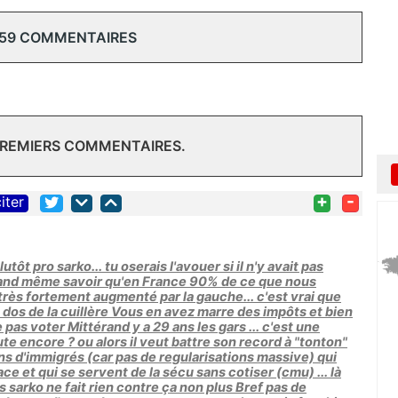
 59 COMMENTAIRES
PREMIERS COMMENTAIRES.
+
-
iter
tôt pro sarko... tu oserais l'avouer si il n'y avait pas
 quand même savoir qu'en France 90% de ce que nous
très fortement augmenté par la gauche... c'est vrai que
e dos de la cuillère Vous en avez marre des impôts et bien
e pas voter Mittérand y a 29 ans les gars ... c'est une
te encore ? ou alors il veut battre son record à "tonton"
ns d'immigrés (car pas de regularisations massive) qui
ace et qui se servent de la sécu sans cotiser (cmu) ... là
ais sarko ne fait rien contre ça non plus Bref pas de