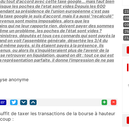
 du tout d'accord avec cette taxe google... mais faut bien
isque les poches de l'etat sont vides Depuis les 600
pendant sa présidence de l'union européenne c'est pas
23
taxe google je suis d'accord, mais il a aussi "recalculé"
09
s revenus sont moins imposables, alors que les
09
rains qui ne leur rapporte rien, doivent payer des sommes
ême un problème. les poches de l'état sont vides ?
29
 ministres, députés et tous ces connards qui sont payés la
23
uand on voit l'assemblée générale, désertée les 3/4 du
 même payés. si ils étaient payés à la présence, ils
us, ou alors ils s'inquièteraient plus de l'avenir de la
 se retrouver en liquidation. quand on dit : tout ce qui est
 la représentation parfaite. il donne l'impression de ne pas
nlyse anonyme
+
-
ter
i suffit de taxer les transactions de la bourse à hauteur
 coup :