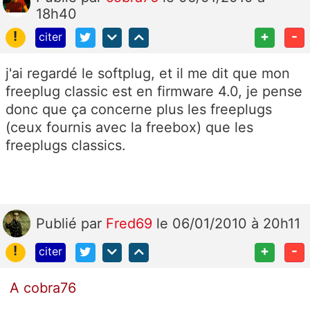
18h40
!
+
-
citer
j'ai regardé le softplug, et il me dit que mon
freeplug classic est en firmware 4.0, je pense
donc que ça concerne plus les freeplugs
(ceux fournis avec la freebox) que les
freeplugs classics.
Publié
par
Fred69
le 06/01/2010 à 20h11
!
+
-
citer
A cobra76