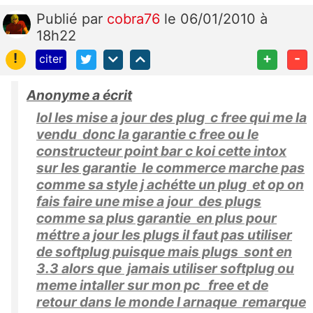
Publié
par
cobra76
le 06/01/2010 à
18h22
!
+
-
citer
Anonyme a écrit
lol les mise a jour des plug c free qui me la
vendu donc la garantie c free ou le
constructeur point bar c koi cette intox
sur les garantie le commerce marche pas
comme sa style j achétte un plug et op on
fais faire une mise a jour des plugs
comme sa plus garantie en plus pour
méttre a jour les plugs il faut pas utiliser
de softplug puisque mais plugs sont en
3.3 alors que jamais utiliser softplug ou
meme intaller sur mon pc free et de
retour dans le monde l arnaque remarque