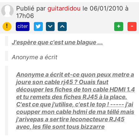
Publié
par
guitardidou
le 06/01/2010 à
17h06
!
+
-
citer
J'espère que c'est une blague ...
Anonyme a écrit
Anonyme a écrit et-ce quon peux metre a
joure son cable rj45 ? Ouais faut
découper les fiches de ton cable HDMI 1.4
et tu remets des fiches RJ45 à la place.
C'est ce que j'utilise, c'est le top ! ----- j'ai
coupper mon cable hdmi de ma téllé mais
j'arivepas a sertire leconecteure RJ45
avec, les file sont tous bizzarre