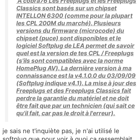
A cobra76 Les Freeplugs et les Freeplugs
Classics sont basés sur un chipset
INTELLON 6300 (comme pour la plupart
les CPL 200M du marché). Plusieurs
versions du firmware (microcode) du
chipset (puce) sont disponibles et le
logiciel Softplug de LEA permet de savoir
quel est la version de tes CPL / Freeplugs
(s'ils sont compatibles avec la norme
HomePlug AV). La dernière version à ma
connaissance est la v4.1.0.0 du 03/09/09
(Softplug indique v4.1). La mise à jour des
Freeplugs et des Freeplugs Classics fait
perdre la garantie du matériel et ne doit
être fait que par un technicien (qui sait ce
qu'il fait, car pas le droit à l'erreur).
je sais ne t'inquiète pas, je n'ai utilisé le
softplug que pour voir à quoi ça ressemblait,