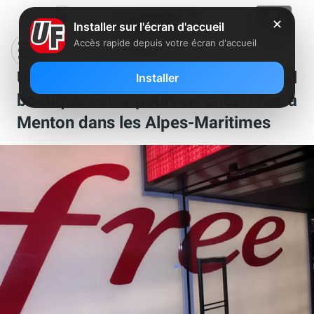
✕
Installer sur l'écran d'accueil
Accès rapide depuis votre écran d'accueil
Un poste de conseiller commercial
Installer
boutique est à pourvoir chez Free à
Menton dans les Alpes-Maritimes