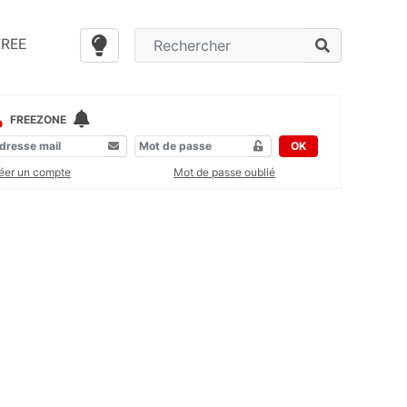
FREE
FREEZONE
OK
éer un compte
Mot de passe oublié