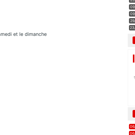
09
09
29
23
amedi et le dimanche
06
06