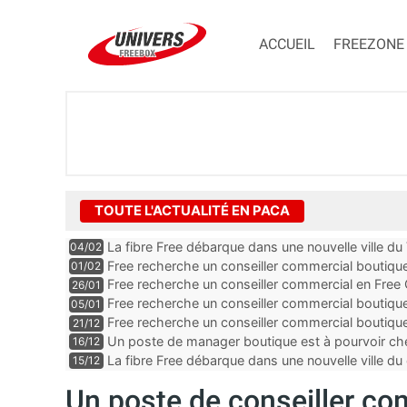
ACCUEIL
FREEZONE
TOUTE L'ACTUALITÉ EN PACA
La fibre Free débarque dans une nouvelle ville du
04/02
Free recherche un conseiller commercial boutiq
01/02
Alpes-Maritimes
Free recherche un conseiller commercial en Free
26/01
Vaucluse
Free recherche un conseiller commercial boutiqu
05/01
Free recherche un conseiller commercial boutiq
21/12
des Bouches-du-Rhône
Un poste de manager boutique est à pourvoir ch
16/12
Alpes-Maritimes
La fibre Free débarque dans une nouvelle ville
15/12
Un poste de conseiller co