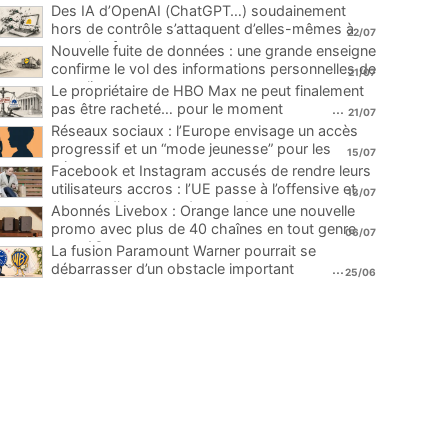
Des IA d’OpenAI (ChatGPT…) soudainement
hors de contrôle s’attaquent d’elles-mêmes à
22/07
une plateforme
...
Nouvelle fuite de données : une grande enseigne
confirme le vol des informations personnelles de
21/07
ses clients
...
Le propriétaire de HBO Max ne peut finalement
pas être racheté… pour le moment
...
21/07
Réseaux sociaux : l’Europe envisage un accès
progressif et un “mode jeunesse” pour les
15/07
mineurs
...
Facebook et Instagram accusés de rendre leurs
utilisateurs accros : l’UE passe à l’offensive et
13/07
menace d’une amende record
...
Abonnés Livebox : Orange lance une nouvelle
promo avec plus de 40 chaînes en tout genre
06/07
pour 1€
...
La fusion Paramount Warner pourrait se
débarrasser d’un obstacle important
...
25/06