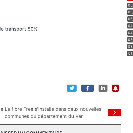
05
05
05
04
e transport 50%
04
03
03
01
ue
La fibre Free s'installe dans deux nouvelles
communes du département du Var