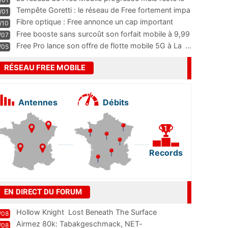
m
...
Tempête Goretti : le réseau de Free fortement impa
/01
...
Fibre optique : Free annonce un cap important
/10
pass
...
Free booste sans surcoût son forfait mobile à 9,99
/07
...
Free Pro lance son offre de flotte mobile 5G à La
...
/05
RÉSEAU FREE MOBILE
Antennes
Débits
Records
EN DIRECT DU FORUM
Hollow Knight  Lost Beneath The Surface
/08
Airmez 80k: Tabakgeschmack, NET-
/08