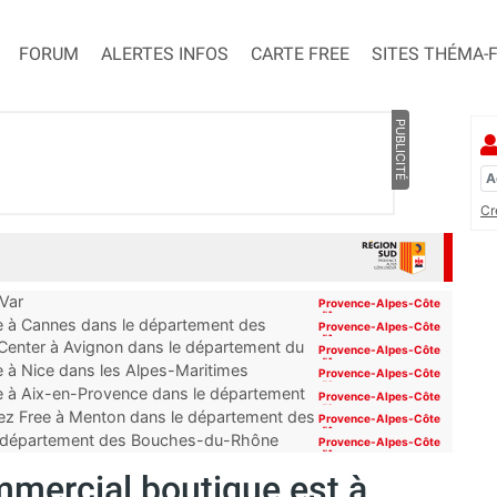
FORUM
ALERTES INFOS
CARTE FREE
SITES THÉMA-
PUBLICITÉ
Cr
 Var
Provence-Alpes-Côte
d'Azur
ue à Cannes dans le département des
Provence-Alpes-Côte
d'Azur
 Center à Avignon dans le département du
Provence-Alpes-Côte
d'Azur
e à Nice dans les Alpes-Maritimes
Provence-Alpes-Côte
d'Azur
ue à Aix-en-Provence dans le département
Provence-Alpes-Côte
d'Azur
ez Free à Menton dans le département des
Provence-Alpes-Côte
d'Azur
 du département des Bouches-du-Rhône
Provence-Alpes-Côte
d'Azur
mmercial boutique est à