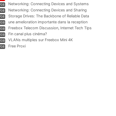
Technologie und Leistung im
Networking: Connecting Devices and Systems
/08
Networking: Connecting Devices and Sharing
/08
Information
Storage Drives: The Backbone of Reliable Data
/08
Management
une amelioration importante dans la reception
/08
WIFI
Freebox Telecom Discussion, Internet Tech Tips
/08
Communi
Fin canal plus cinéma?
/08
VLANs multiples sur Freebox Mini 4K
/08
Free Proxi
/08