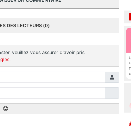
 LAISSER UN COMMENTAIRE
S DES LECTEURS (0)
ster, veuillez vous assurer d'avoir pris
L
gles
.
F
T
s
R
e