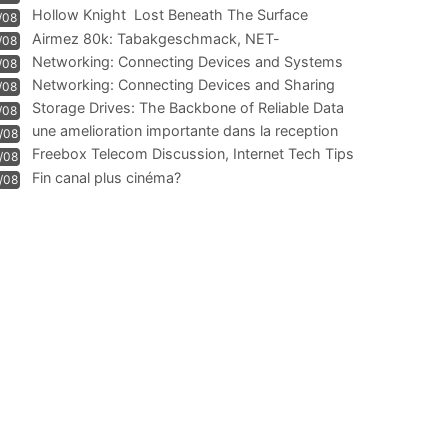
Hollow Knight  Lost Beneath The Surface
/08
Airmez 80k: Tabakgeschmack, NET-
/08
Technologie und Leistung im
Networking: Connecting Devices and Systems
/08
Networking: Connecting Devices and Sharing
/08
Information
Storage Drives: The Backbone of Reliable Data
/08
Management
une amelioration importante dans la reception
/08
WIFI
Freebox Telecom Discussion, Internet Tech Tips
/08
Communi
Fin canal plus cinéma?
/08