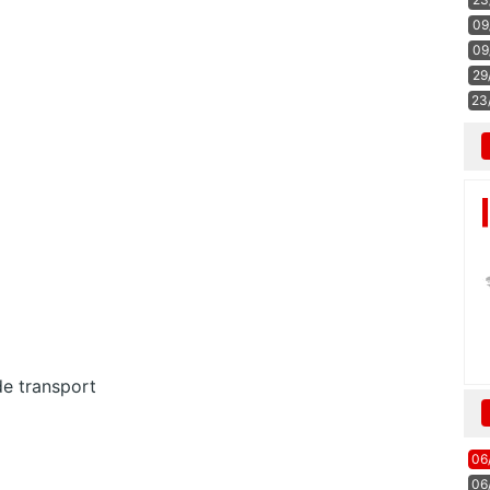
09
09
29
23
e transport
06
06