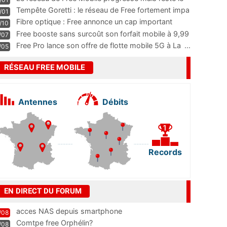
m
...
Tempête Goretti : le réseau de Free fortement impa
/01
...
Fibre optique : Free annonce un cap important
/10
pass
...
Free booste sans surcoût son forfait mobile à 9,99
/07
...
Free Pro lance son offre de flotte mobile 5G à La
...
/05
RÉSEAU FREE MOBILE
Antennes
Débits
Records
EN DIRECT DU FORUM
acces NAS depuis smartphone
/08
Comtpe free Orphélin?
/08