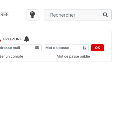
FREE
FREEZONE
OK
éer un compte
Mot de passe oublié