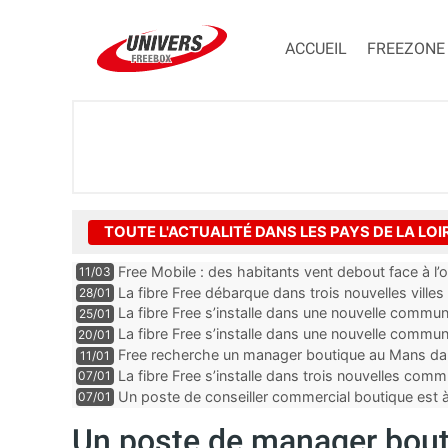
ACCUEIL
FREEZONE
TOUTE L'ACTUALITÉ DANS LES PAYS DE LA LOI
Free Mobile : des habitants vent debout face à l’op
11/03
La fibre Free débarque dans trois nouvelles vill
28/01
La fibre Free s’installe dans une nouvelle commu
25/01
La fibre Free s’installe dans une nouvelle comm
20/01
Free recherche un manager boutique au Mans dan
11/01
La fibre Free s’installe dans trois nouvelles co
07/01
Un poste de conseiller commercial boutique est à
07/01
département de la Loire-Atlantique
Un poste de manager bouti