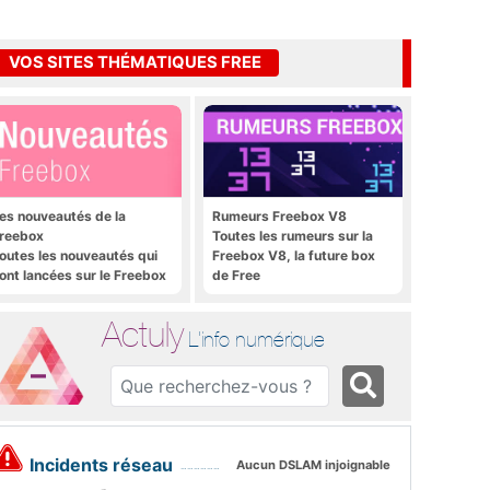
VOS SITES THÉMATIQUES FREE
es nouveautés de la
Rumeurs Freebox V8
reebox
Toutes les rumeurs sur la
outes les nouveautés qui
Freebox V8, la future box
ont lancées sur le Freebox
de Free
évolution, Freebox Mini 4K
t Freebox Crystal
Actuly
L'info numérique
Incidents réseau
Aucun DSLAM injoignable