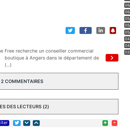
06
06
05
05
05
04
04
ue
Free recherche un conseiller commercial
03
boutique à Angers dans le département de
(...)
 2 COMMENTAIRES
S DES LECTEURS (2)
+
-
iter