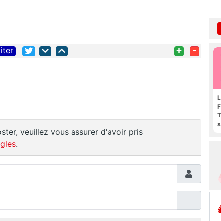
+
-
iter
L
F
T
s
ster, veuillez vous assurer d'avoir pris
R
e
gles
.