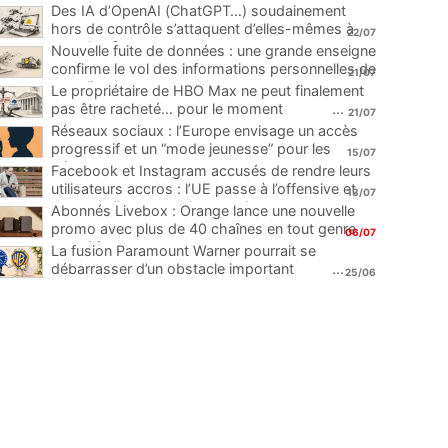
Des IA d’OpenAI (ChatGPT…) soudainement
hors de contrôle s’attaquent d’elles-mêmes à
22/07
une plateforme
...
Nouvelle fuite de données : une grande enseigne
confirme le vol des informations personnelles de
21/07
ses clients
...
Le propriétaire de HBO Max ne peut finalement
pas être racheté… pour le moment
...
21/07
Réseaux sociaux : l’Europe envisage un accès
progressif et un “mode jeunesse” pour les
15/07
mineurs
...
Facebook et Instagram accusés de rendre leurs
utilisateurs accros : l’UE passe à l’offensive et
13/07
menace d’une amende record
...
Abonnés Livebox : Orange lance une nouvelle
promo avec plus de 40 chaînes en tout genre
06/07
pour 1€
...
La fusion Paramount Warner pourrait se
débarrasser d’un obstacle important
...
25/06