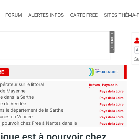
FORUM
ALERTES INFOS
CARTE FREE
SITES THÉMA-
PUBLICITÉ
Cr
RE
érateur sur le littoral
Brèves
,
Pays de la
Loire
es de Mayenne
Pays de la Loire
ne dans la Sarthe
Pays de la Loire
une de Vendée
Pays de la Loire
s le département de la Sarthe
Pays de la Loire
mmunes en Vendée
Pays de la Loire
 pourvoir chez Free à Nantes dans le
Pays de la Loire
que est à pourvoir chez