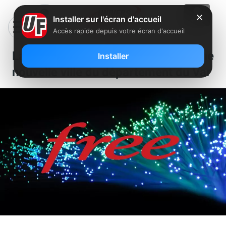
✕
Installer sur l'écran d'accueil
Accès rapide depuis votre écran d'accueil
La fibre Free débarque dans une
Installer
nouvelle ville du département du Var