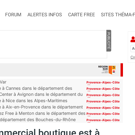
FORUM
ALERTES INFOS
CARTE FREE
SITES THÉMA-
PUBLICITÉ
Cr
 Var
Provence-Alpes-Côte
d'Azur
ue à Cannes dans le département des
Provence-Alpes-Côte
d'Azur
 Center à Avignon dans le département du
Provence-Alpes-Côte
d'Azur
e à Nice dans les Alpes-Maritimes
Provence-Alpes-Côte
d'Azur
ue à Aix-en-Provence dans le département
Provence-Alpes-Côte
d'Azur
ez Free à Menton dans le département des
Provence-Alpes-Côte
d'Azur
 du département des Bouches-du-Rhône
Provence-Alpes-Côte
d'Azur
mmercial boutique est à