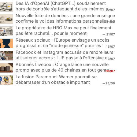
Des IA d’OpenAI (ChatGPT…) soudainement
hors de contrôle s’attaquent d’elles-mêmes à
22/07
une plateforme
...
Nouvelle fuite de données : une grande enseigne
confirme le vol des informations personnelles de
21/07
ses clients
...
Le propriétaire de HBO Max ne peut finalement
pas être racheté… pour le moment
...
21/07
Réseaux sociaux : l’Europe envisage un accès
progressif et un “mode jeunesse” pour les
15/07
mineurs
...
Facebook et Instagram accusés de rendre leurs
utilisateurs accros : l’UE passe à l’offensive et
13/07
menace d’une amende record
...
Abonnés Livebox : Orange lance une nouvelle
promo avec plus de 40 chaînes en tout genre
06/07
pour 1€
...
La fusion Paramount Warner pourrait se
débarrasser d’un obstacle important
...
25/06