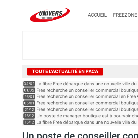
ACCUEIL
FREEZONE
TOUTE L'ACTUALITÉ EN PACA
La fibre Free débarque dans une nouvelle ville du
04/02
Free recherche un conseiller commercial boutiq
01/02
Alpes-Maritimes
Free recherche un conseiller commercial en Free
26/01
Vaucluse
Free recherche un conseiller commercial boutiqu
05/01
Free recherche un conseiller commercial boutiq
21/12
des Bouches-du-Rhône
Un poste de manager boutique est à pourvoir ch
16/12
Alpes-Maritimes
La fibre Free débarque dans une nouvelle ville
15/12
Un poste de conseiller co