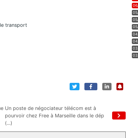
06
05
05
e transport
05
04
04
03
03
ue
Un poste de négociateur télécom est à
pourvoir chez Free à Marseille dans le dép
(...)