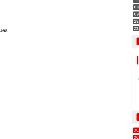
09
09
29
23
ues
06
06