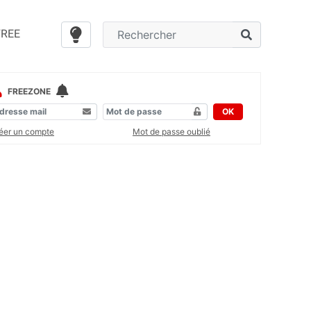
FREE
FREEZONE
OK
éer un compte
Mot de passe oublié