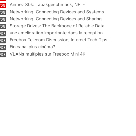
Airmez 80k: Tabakgeschmack, NET-
/08
Technologie und Leistung im
Networking: Connecting Devices and Systems
/08
Networking: Connecting Devices and Sharing
/08
Information
Storage Drives: The Backbone of Reliable Data
/08
Management
une amelioration importante dans la reception
/08
WIFI
Freebox Telecom Discussion, Internet Tech Tips
/08
Communi
Fin canal plus cinéma?
/08
VLANs multiples sur Freebox Mini 4K
/08