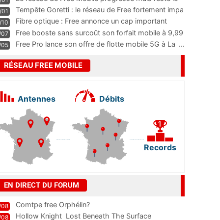
m
...
Tempête Goretti : le réseau de Free fortement impa
/01
...
Fibre optique : Free annonce un cap important
/10
pass
...
Free booste sans surcoût son forfait mobile à 9,99
/07
...
Free Pro lance son offre de flotte mobile 5G à La
...
/05
RÉSEAU FREE MOBILE
Antennes
Débits
Records
EN DIRECT DU FORUM
Comtpe free Orphélin?
/08
Hollow Knight  Lost Beneath The Surface
/08