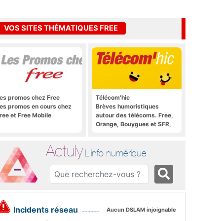
VOS SITES THÉMATIQUES FREE
es promos chez Free
Télécom'hic
es promos en cours chez
Brèves humoristiques
ree et Free Mobile
autour des télécoms. Free,
Orange, Bouygues et SFR,
tous y passent.
Actuly
L'info numérique
Incidents réseau
Aucun DSLAM injoignable